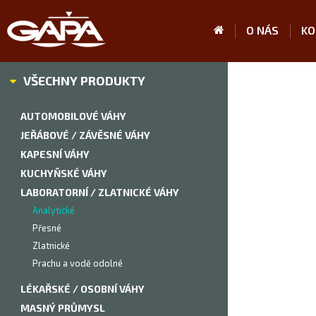
O NÁS
KO
VŠECHNY PRODUKTY
AUTOMOBILOVÉ VÁHY
JEŘÁBOVÉ / ZÁVĚSNÉ VÁHY
KAPESNÍ VÁHY
KUCHYŇSKÉ VÁHY
LABORATORNÍ / ZLATNICKÉ VÁHY
Analytické
Přesné
Zlatnické
Prachu a vodě odolné
LÉKAŘSKÉ / OSOBNÍ VÁHY
MASNÝ PRŮMYSL