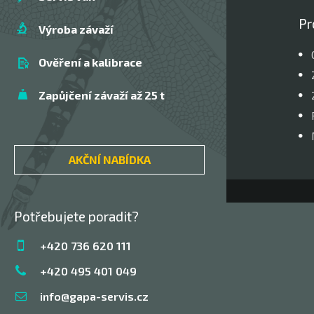
Pr
Výroba závaží
Ověření a kalibrace
Zapůjčení závaží až 25 t
AKČNÍ NABÍDKA
Potřebujete poradit?
+420 736 620 111
+420 495 401 049
info@gapa-servis.cz