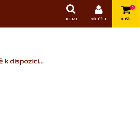
0
HLEDAT
MŮJ ÚČET
KOŠÍK
k dispozici...