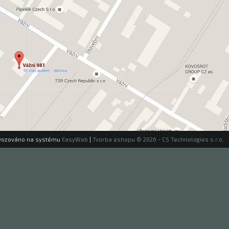
vozováno na systému
EasyWeb
|
Tvorba eshopu
© 2026 - CS Technologies s.r.o.