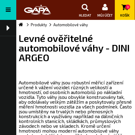
0
HLEDAT
MŮJ ÚČET
KOŠÍK
Produkty
Automobilové váhy
Levné ověřitelné
automobilové váhy - DINI
ARGEO
Automobilové váhy jsou robustní měřicí zařízení
určené k vážení vozidel různých velikostí a
hmotností, od osobních automobilů po nákladní
vozidla. Tyto váhy jsou obvykle konstruovány tak,
aby odolávaly velkým zátěžím a poskytovaly přesné
měření hmotnosti vozidla za všech podmínek. Často
jsou umístěny na trvalých nebo přenosných
konstrukcích a využívány například na dálničních
kontrolních stanicích, skládkách, průmyslových
závodech nebo ve skladech. Kromě určení
hmotnosti mohou moderní automobilové váhy