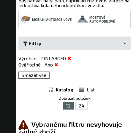
poskytovat další data, například rozložení zátěže na
jednotlivá kola nebo identifikaci vozidla.
MOSTOVÉ
MOBILNÍ AUTOMOBILOVÉ
AUTOMOBILOVÉ
Filtry
Výrobce
:
DINI ARGEO
Ověřitelné
:
Ano
Smazat vše
Katalog
List
Zobrazit položek
12
24
Vybranému filtru nevyhovuje
žádné zboží.