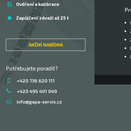
Ověření a kalibrace
Pr
Zapůjčení závaží až 25 t
AKČNÍ NABÍDKA
Potřebujete poradit?
+420 736 620 111
+420 495 401 049
info@gapa-servis.cz