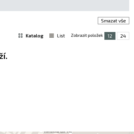
Smazat vše
Katalog
List
Zobrazit položek
12
24
í.