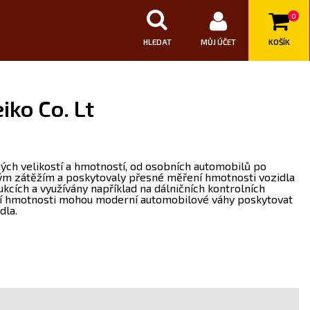
0
HLEDAT
MŮJ ÚČET
KOŠÍK
ko Co. Lt
ných velikostí a hmotností, od osobních automobilů po
lkým zátěžím a poskytovaly přesné měření hmotnosti vozidla
cích a využívány například na dálničních kontrolních
ní hmotnosti mohou moderní automobilové váhy poskytovat
dla.