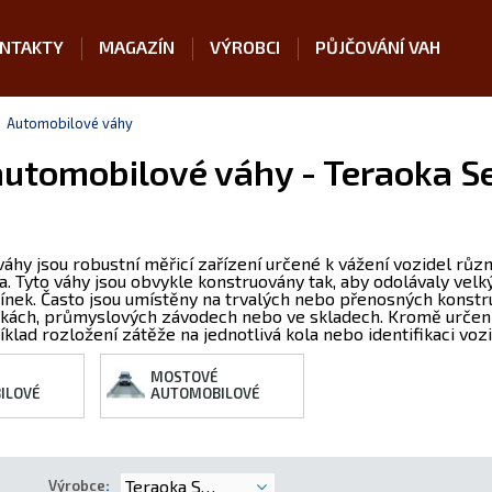
NTAKTY
MAGAZÍN
VÝROBCI
PŮJČOVÁNÍ VAH
Automobilové váhy
utomobilové váhy - Teraoka Sei
áhy jsou robustní měřicí zařízení určené k vážení vozidel růz
la. Tyto váhy jsou obvykle konstruovány tak, aby odolávaly ve
nek. Často jsou umístěny na trvalých nebo přenosných konstruk
ádkách, průmyslových závodech nebo ve skladech. Kromě urče
říklad rozložení zátěže na jednotlivá kola nebo identifikaci vozi
MOSTOVÉ
ILOVÉ
AUTOMOBILOVÉ
Teraoka Seiko Co. Lt
Výrobce
: