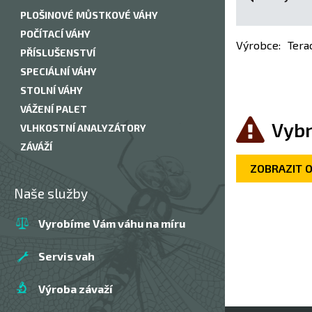
PLOŠINOVÉ MŮSTKOVÉ VÁHY
POČÍTACÍ VÁHY
Výrobce
:
Tera
PŘÍSLUŠENSTVÍ
SPECIÁLNÍ VÁHY
STOLNÍ VÁHY
VÁŽENÍ PALET
Vybr
VLHKOSTNÍ ANALYZÁTORY
ZÁVÁŽÍ
ZOBRAZIT 
Naše služby
Vyrobíme Vám váhu na míru
Servis vah
Výroba závaží