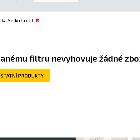
oka Seiko Co. Lt
anému filtru nevyhovuje žádné zbož
OSTATNÍ PRODUKTY