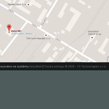
vozováno na systému
EasyWeb
|
Tvorba eshopu
© 2026 - CS Technologies s.r.o.