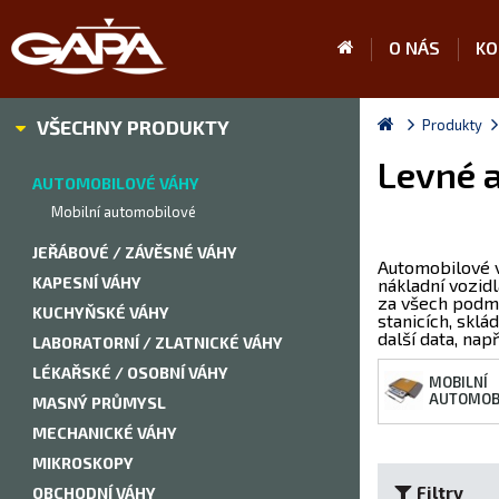
O NÁS
KO
VŠECHNY PRODUKTY
Produkty
Levné a
AUTOMOBILOVÉ VÁHY
Mobilní automobilové
JEŘÁBOVÉ / ZÁVĚSNÉ VÁHY
Automobilové v
KAPESNÍ VÁHY
nákladní vozid
za všech podmí
KUCHYŇSKÉ VÁHY
stanicích, skl
další data, nap
LABORATORNÍ / ZLATNICKÉ VÁHY
LÉKAŘSKÉ / OSOBNÍ VÁHY
MOBILNÍ
AUTOMOB
MASNÝ PRŮMYSL
MECHANICKÉ VÁHY
MIKROSKOPY
Filtry
OBCHODNÍ VÁHY