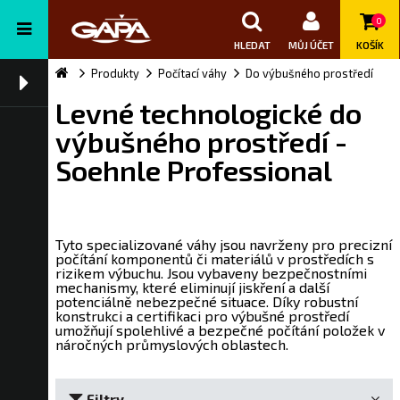
0
HLEDAT
MŮJ ÚČET
KOŠÍK
Produkty
Počítací váhy
Do výbušného prostředí
Levné technologické do
výbušného prostředí -
Soehnle Professional
Tyto specializované váhy jsou navrženy pro precizní
počítání komponentů či materiálů v prostředích s
rizikem výbuchu. Jsou vybaveny bezpečnostními
mechanismy, které eliminují jiskření a další
potenciálně nebezpečné situace. Díky robustní
konstrukci a certifikaci pro výbušné prostředí
umožňují spolehlivé a bezpečné počítání položek v
náročných průmyslových oblastech.
Filtry