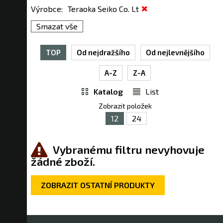
Výrobce
:
Teraoka Seiko Co. Lt
Smazat vše
TOP
Od nejdražšího
Od nejlevnějšího
A-Z
Z-A
Katalog
List
Zobrazit položek
12
24
Vybranému filtru nevyhovuje
žádné zboží.
ZOBRAZIT OSTATNÍ PRODUKTY