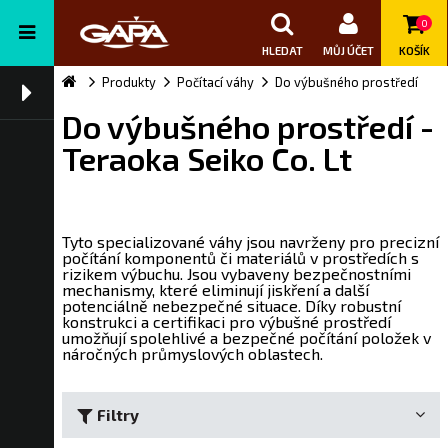
0
HLEDAT
MŮJ ÚČET
KOŠÍK
Produkty
Počítací váhy
Do výbušného prostředí
Do výbušného prostředí -
Teraoka Seiko Co. Lt
Tyto specializované váhy jsou navrženy pro precizní
počítání komponentů či materiálů v prostředích s
rizikem výbuchu. Jsou vybaveny bezpečnostními
mechanismy, které eliminují jiskření a další
potenciálně nebezpečné situace. Díky robustní
konstrukci a certifikaci pro výbušné prostředí
umožňují spolehlivé a bezpečné počítání položek v
náročných průmyslových oblastech.
Filtry