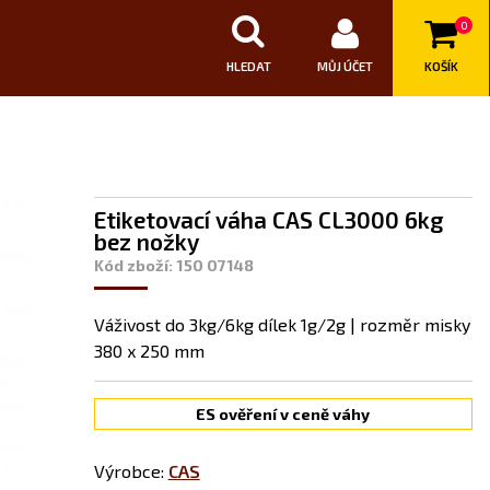
0
HLEDAT
MŮJ ÚČET
KOŠÍK
Etiketovací váha CAS CL3000 6kg
bez nožky
Kód zboží: 150 07148
Váživost do 3kg/6kg dílek 1g/2g | rozměr misky
380 x 250 mm
ES ověření v ceně váhy
Výrobce:
CAS