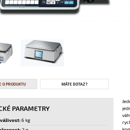
E O PRODUKTU
MÁTE DOTAZ?
Jed
CKÉ PARAMETRY
jed
váh
váživost:
6 kg
ryc
kom
 přesnost:
2 g