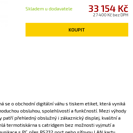
33 154 Kč
Skladem u dodavatele
27 400 Kč bez DPH
KOUPIT
ná se o obchodní digitální váhu s tiskem etiket, která vyniká
noduchou obsluhou, spolehlivostí a funkčností. Mezi výhody
y patří přehledný obslužný i zákaznický displej, kvalitní a
hlá termotiskárna s catridgem bez možnosti vyjmutí a
unikace s PC přes RS232 port nebo síťovou LAN kartu.