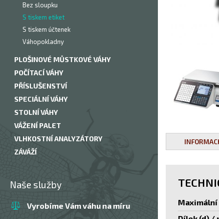
Bez sloupku
S tiskem etiket
S tiskem účtenek
Váhopokladny
PLOŠINOVÉ MŮSTKOVÉ VÁHY
POČÍTACÍ VÁHY
PŘÍSLUŠENSTVÍ
SPECIÁLNÍ VÁHY
STOLNÍ VÁHY
VÁŽENÍ PALET
VLHKOSTNÍ ANALYZÁTORY
INFORMAC
ZÁVÁŽÍ
TECHNI
Naše služby
Maximální 
Vyrobíme Vám váhu na míru
Dílek (d) /