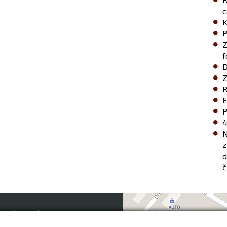
c
K
P
Z
f
D
Z
R
E
P
4
N
z
d
č
o zákazníky