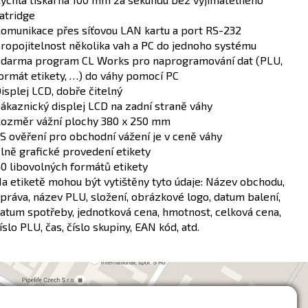
atridge
omunikace přes síťovou LAN kartu a port RS-232
ropojitelnost několika vah a PC do jednoho systému
darma program CL Works pro naprogramování dat (PLU,
ormát etikety, …) do váhy pomocí PC
isplej LCD, dobře čitelný
ákaznický displej LCD na zadní straně váhy
ozměr vážní plochy 380 x 250 mm
S ověření pro obchodní vážení je v ceně váhy
lně grafické provedení etikety
0 libovolných formátů etikety
a etiketě mohou být vytištěny tyto údaje: Název obchodu,
práva, název PLU, složení, obrázkové logo, datum balení,
atum spotřeby, jednotková cena, hmotnost, celková cena,
íslo PLU, čas, číslo skupiny, EAN kód, atd.