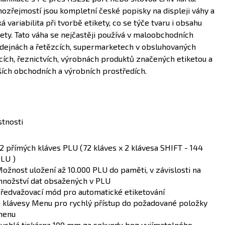
ozřejmostí jsou kompletní české popisky na displeji váhy a
á variabilita při tvorbě etikety, co se týče tvaru i obsahu
kety. Tato váha se nejčastěji používá v maloobchodních
dejnách a řetězcích, supermarketech v obsluhovaných
cích, řeznictvích, výrobnách produktů značených etiketou a
ších obchodních a výrobních prostředích.
stnosti
2 přímých kláves PLU (72 kláves x 2 klávesa SHIFT - 144
LU )
ožnost uložení až 10.000 PLU do paměti, v závislosti na
nožství dat obsažených v PLU
ředvažovací mód pro automatické etiketování
 klávesy Menu pro rychlý přístup do požadované položky
menu
ychlá tiskárna 100 mm za sekundu bez vyjímatelného