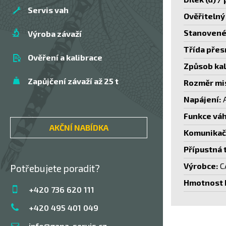
Servis vah
Ověřitelný 
Stanovené 
Výroba závaží
Třída přes
Ověření a kalibrace
Způsob kal
Zapůjčení závaží až 25 t
Rozměr mi
Napájení:
A
Funkce váh
AKČNÍ NABÍDKA
Komunikačn
Přípustná 
Výrobce:
C
Potřebujete poradit?
Hmotnost b
+420 736 620 111
+420 495 401 049
info@gapa-servis.cz