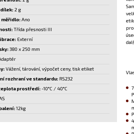
Sam
dílek:
2 g
velk
měřidlo:
Ano
eti
pro
nosti:
Třída přesnosti III
úse
ibrace:
Externí
dal
sky:
380 x 250 mm
daptér
y:
Vážení, tárování, výpočet ceny, tisk etiket
Vla
í rozhraní ve standardu:
RS232
7
teplota prostředí:
-10°C / 40°C
P
AS
M
m
alení:
12kg
P
4
R