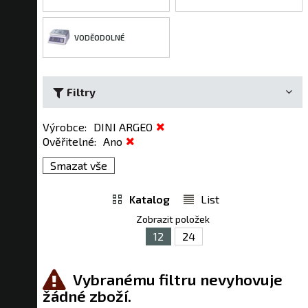
VODĚODOLNÉ
Filtry
Výrobce
:
DINI ARGEO
Ověřitelné
:
Ano
Smazat vše
Katalog
List
Zobrazit položek
12
24
Vybranému filtru nevyhovuje
žádné zboží.