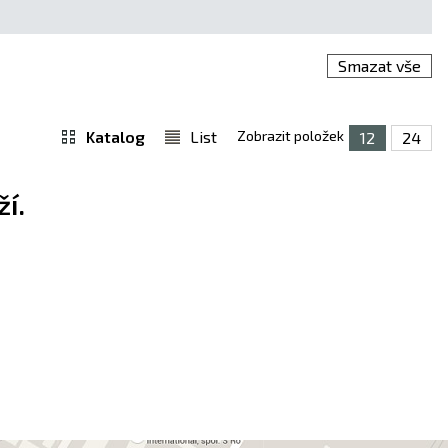
Smazat vše
Katalog
List
Zobrazit položek
12
24
í.