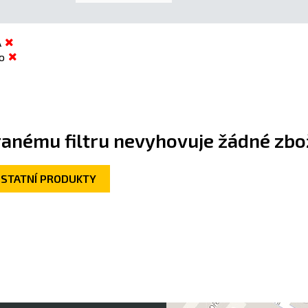
A
o
anému filtru nevyhovuje žádné zbož
OSTATNÍ PRODUKTY