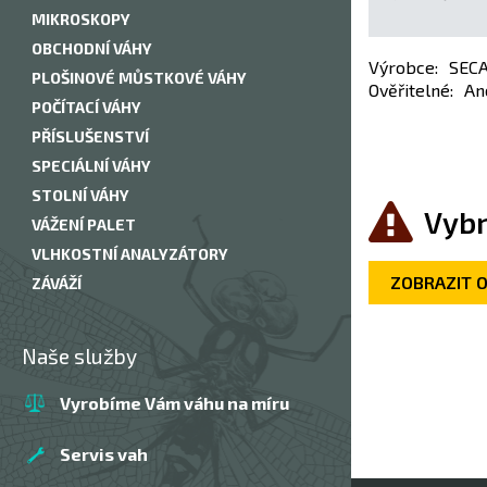
MIKROSKOPY
OBCHODNÍ VÁHY
Výrobce
:
SEC
PLOŠINOVÉ MŮSTKOVÉ VÁHY
Ověřitelné
:
An
POČÍTACÍ VÁHY
PŘÍSLUŠENSTVÍ
SPECIÁLNÍ VÁHY
STOLNÍ VÁHY
Vybr
VÁŽENÍ PALET
VLHKOSTNÍ ANALYZÁTORY
ZOBRAZIT 
ZÁVÁŽÍ
Naše služby
Vyrobíme Vám váhu na míru
Servis vah