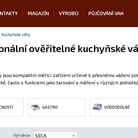
NTAKTY
MAGAZÍN
VÝROBCI
PŮJČOVÁNÍ VAH
Kuchyňské váhy
onální ověřitelné kuchyňské v
jsou kompaktní měřicí zařízení určené k přesnému vážení potra
é, často s funkcemi jako tarování a měření v různých jednot
CNOSTI
GASTRO
VODĚODOLNÉ
SECA
Výrobce
: