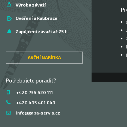
Výroba závaží
Pr
Ověření a kalibrace
Zapůjčení závaží až 25 t
AKČNÍ NABÍDKA
Potřebujete poradit?
+420 736 620 111
+420 495 401 049
info@gapa-servis.cz