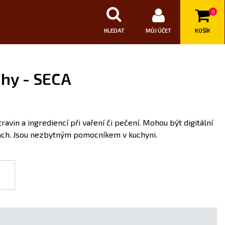
0
HLEDAT
MŮJ ÚČET
KOŠÍK
áhy - SECA
vin a ingrediencí při vaření či pečení. Mohou být digitální
kách. Jsou nezbytným pomocníkem v kuchyni.