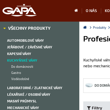
O NÁS
KO
VŠECHNY PRODUKTY
Produkty
Profesi
AUTOMOBILOVÉ VÁHY
JEŘÁBOVÉ / ZÁVĚSNÉ VÁHY
KAPESNÍ VÁHY
Kuchyňské váhy 
KUCHYŇSKÉ VÁHY
nebo mechanick
Do domácnosti
Gastro
Voděodolné
DO DOMÁ
LABORATORNÍ / ZLATNICKÉ VÁHY
LÉKAŘSKÉ / OSOBNÍ VÁHY
MASNÝ PRŮMYSL
Filtry
MECHANICKÉ VÁHY