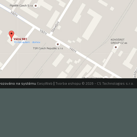
vozováno na systému
EasyWeb
|
Tvorba eshopu
© 2026 - CS Technologies s.r.o.