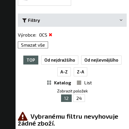
Filtry
Výrobce
:
OCS
Smazat vše
TOP
Od nejdražšího
Od nejlevnějšího
A-Z
Z-A
Katalog
List
Zobrazit položek
12
24
Vybranému filtru nevyhovuje
žádné zboží.