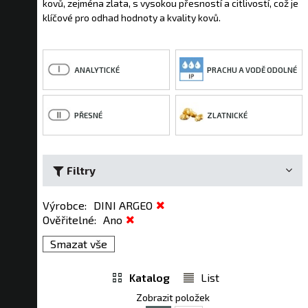
kovů, zejména zlata, s vysokou přesností a citlivostí, což je
klíčové pro odhad hodnoty a kvality kovů.
ANALYTICKÉ
PRACHU A VODĚ ODOLNÉ
PŘESNÉ
ZLATNICKÉ
Filtry
Výrobce
:
DINI ARGEO
Ověřitelné
:
Ano
Smazat vše
Katalog
List
Zobrazit položek