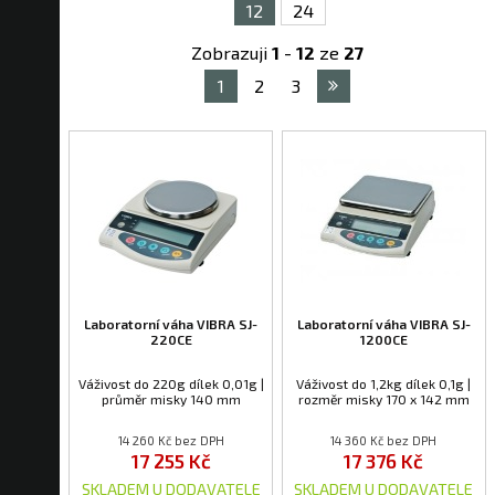
12
24
Zobrazuji
1
-
12
ze
27
1
2
3
Laboratorní váha VIBRA SJ-
Laboratorní váha VIBRA SJ-
220CE
1200CE
Váživost do 220g dílek 0,01g |
Váživost do 1,2kg dílek 0,1g |
průměr misky 140 mm
rozměr misky 170 x 142 mm
14 260 Kč bez DPH
14 360 Kč bez DPH
17 255 Kč
17 376 Kč
SKLADEM U DODAVATELE
SKLADEM U DODAVATELE