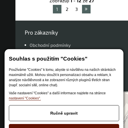
Zobrazuji
1
-
12
ze
27
1
2
3
Pro zákazníky
Obchodní podmínky
Způsob dopravy
Souhlas s použitím "Cookies"
Zastoupení značek
Reklamační řád
Používáme "Cookies" k tomu, abyste si návštěvu na našich stránkách
maximálně užili. Mohou sloužit k personalizaci obsahu a reklam, k
Nastavení soukromí
analýze návštěvnosti a ke zobrazení různých pluginů třetích stran
(např. socialní sítě, online chat).
Vaše nastavení "Cookies" a další informace najdete na stránce
nastavení "Cookies".
Ručně upravit