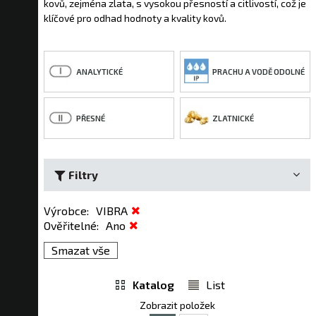
kovů, zejména zlata, s vysokou přesností a citlivostí, což je
klíčové pro odhad hodnoty a kvality kovů.
ANALYTICKÉ
PRACHU A VODĚ ODOLNÉ
PŘESNÉ
ZLATNICKÉ
Filtry
Výrobce
:
VIBRA
Ověřitelné
:
Ano
Smazat vše
Katalog
List
Zobrazit položek