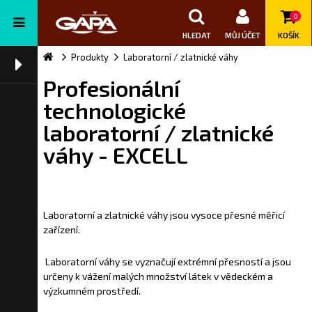
0
HLEDAT
MŮJ ÚČET
KOŠÍK
Produkty
Laboratorní / zlatnické váhy
Profesionální
technologické
laboratorní / zlatnické
váhy - EXCELL
Laboratorní a zlatnické váhy jsou vysoce přesné měřicí
zařízení.
Laboratorní váhy se vyznačují extrémní přesností a jsou
určeny k vážení malých množství látek v vědeckém a
výzkumném prostředí.