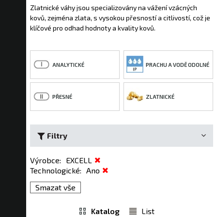
Zlatnické váhy jsou specializovány na vážení vzácných
kovů, zejména zlata, s vysokou přesností a citlivostí, což je
klíčové pro odhad hodnoty a kvality kovů.
ANALYTICKÉ
PRACHU A VODĚ ODOLNÉ
PŘESNÉ
ZLATNICKÉ
Filtry
Výrobce
:
EXCELL
Technologické
:
Ano
Smazat vše
Katalog
List