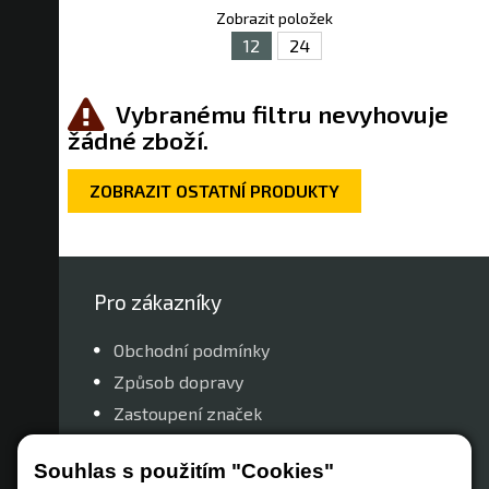
Zobrazit položek
12
24
Vybranému filtru nevyhovuje
žádné zboží.
ZOBRAZIT OSTATNÍ PRODUKTY
Pro zákazníky
Obchodní podmínky
Způsob dopravy
Zastoupení značek
Reklamační řád
Souhlas s použitím "Cookies"
Nastavení soukromí