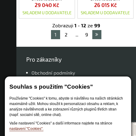
29 040 Kč
26 015 Kč
SKLADEM U DODAVATELE
SKLADEM U DODAVATELE
Zobrazuji
1
-
12
ze
99
1
2
...
9
Pro zákazníky
Obchodní podmínky
Způsob dopravy
Souhlas s použitím "Cookies"
Zastoupení značek
Používáme "Cookies" k tomu, abyste si návštěvu na našich stránkách
Reklamační řád
maximálně užili. Mohou sloužit k personalizaci obsahu a reklam, k
Nastavení soukromí
analýze návštěvnosti a ke zobrazení různých pluginů třetích stran
(např. socialní sítě, online chat).
Vaše nastavení "Cookies" a další informace najdete na stránce
nastavení "Cookies".