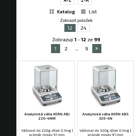
Katalog
List
Zobrazit položek
12
24
Zobrazuji
1
-
12
ze
99
1
2
...
9
Analytická váha KERN ABJ
Analytická váha KERN ABS
220-4NM
320-4N
Váživost do 220g dílek 0,1mg |
Váživost do 320g dílek 0,1mg |
průměr misky 91 mm
průměr misky 91 mm