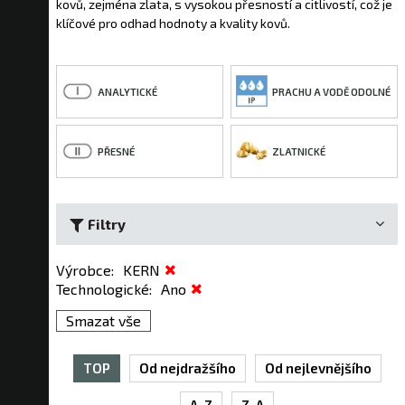
kovů, zejména zlata, s vysokou přesností a citlivostí, což je
klíčové pro odhad hodnoty a kvality kovů.
ANALYTICKÉ
PRACHU A VODĚ ODOLNÉ
PŘESNÉ
ZLATNICKÉ
Filtry
Výrobce
:
KERN
Technologické
:
Ano
Smazat vše
TOP
Od nejdražšího
Od nejlevnějšího
A-Z
Z-A