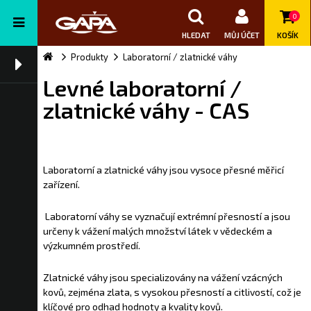
0
HLEDAT
MŮJ ÚČET
KOŠÍK
Produkty
Laboratorní / zlatnické váhy
Levné laboratorní /
zlatnické váhy - CAS
Laboratorní a zlatnické váhy jsou vysoce přesné měřicí
zařízení.
Laboratorní váhy se vyznačují extrémní přesností a jsou
určeny k vážení malých množství látek v vědeckém a
výzkumném prostředí.
Zlatnické váhy jsou specializovány na vážení vzácných
kovů, zejména zlata, s vysokou přesností a citlivostí, což je
klíčové pro odhad hodnoty a kvality kovů.