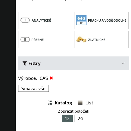
ANALYTICKÉ
PRACHU A VODĚ ODOLNÉ
PŘESNÉ
ZLATNICKÉ
Filtry
Výrobce
:
CAS
Smazat vše
Katalog
List
Zobrazit položek
12
24