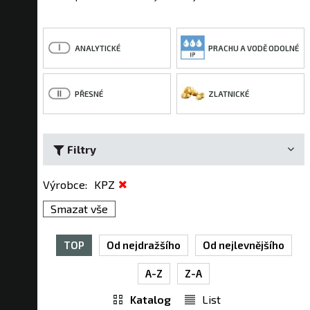
ANALYTICKÉ
PRACHU A VODĚ ODOLNÉ
PŘESNÉ
ZLATNICKÉ
Filtry
Výrobce
:
KPZ
Smazat vše
TOP
Od nejdražšího
Od nejlevnějšího
A-Z
Z-A
Katalog
List