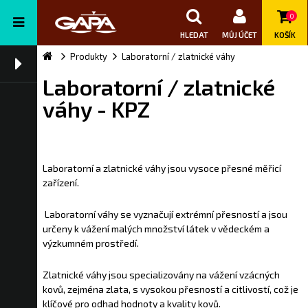
0
HLEDAT
MŮJ ÚČET
KOŠÍK
Produkty
Laboratorní / zlatnické váhy
Laboratorní / zlatnické
váhy - KPZ
Laboratorní a zlatnické váhy jsou vysoce přesné měřicí
zařízení.
Laboratorní váhy se vyznačují extrémní přesností a jsou
určeny k vážení malých množství látek v vědeckém a
výzkumném prostředí.
Zlatnické váhy jsou specializovány na vážení vzácných
kovů, zejména zlata, s vysokou přesností a citlivostí, což je
klíčové pro odhad hodnoty a kvality kovů.