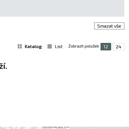
Smazat vše
Katalog
List
Zobrazit položek
12
24
í.