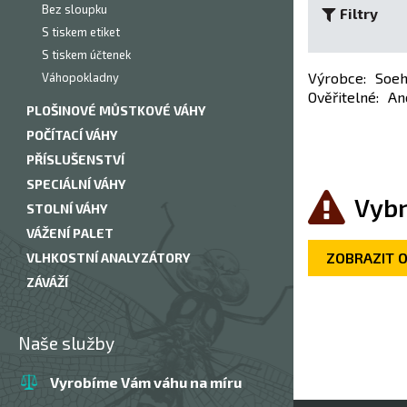
Bez sloupku
Filtry
S tiskem etiket
S tiskem účtenek
Výrobce
:
Soeh
Váhopokladny
Ověřitelné
:
An
PLOŠINOVÉ MŮSTKOVÉ VÁHY
POČÍTACÍ VÁHY
PŘÍSLUŠENSTVÍ
SPECIÁLNÍ VÁHY
Vybr
STOLNÍ VÁHY
VÁŽENÍ PALET
ZOBRAZIT 
VLHKOSTNÍ ANALYZÁTORY
ZÁVÁŽÍ
Naše služby
Vyrobíme Vám váhu na míru