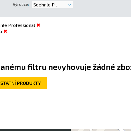
Soehnle Professional
Výrobce
:
nle Professional
o
anému filtru nevyhovuje žádné zbož
OSTATNÍ PRODUKTY