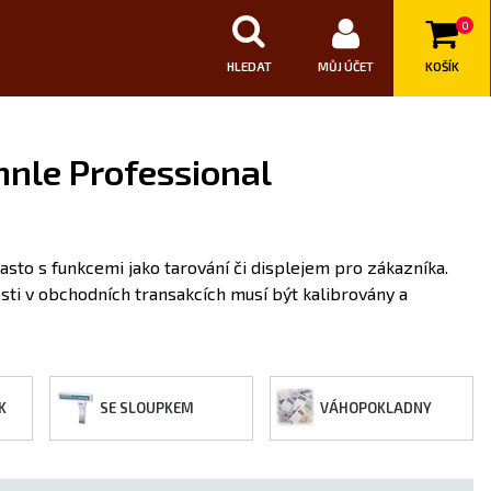
0
HLEDAT
MŮJ ÚČET
KOŠÍK
hnle Professional
asto s funkcemi jako tarování či displejem pro zákazníka.
osti v obchodních transakcích musí být kalibrovány a
K
SE SLOUPKEM
VÁHOPOKLADNY