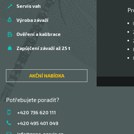
Servis vah
Pr
Výroba závaží
Ověření a kalibrace
Zapůjčení závaží až 25 t
AKČNÍ NABÍDKA
Potřebujete poradit?
+420 736 620 111
+420 495 401 049
info@gapa-servis.cz