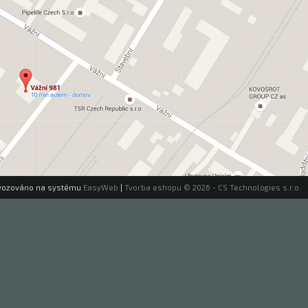
vozováno na systému
EasyWeb
|
Tvorba eshopu
© 2026 - CS Technologies s.r.o.