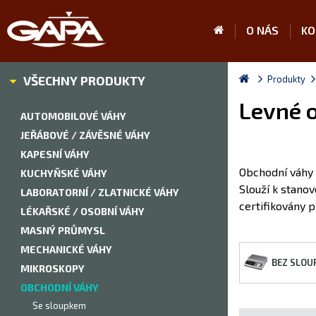
O NÁS
KO
VŠECHNY PRODUKTY
Produkty
Levné o
AUTOMOBILOVÉ VÁHY
JEŘÁBOVÉ / ZÁVĚSNÉ VÁHY
KAPESNÍ VÁHY
Obchodní váhy j
KUCHYŇSKÉ VÁHY
Slouží k stanov
LABORATORNÍ / ZLATNICKÉ VÁHY
certifikovány p
LÉKAŘSKÉ / OSOBNÍ VÁHY
MASNÝ PRŮMYSL
MECHANICKÉ VÁHY
BEZ SLOU
MIKROSKOPY
OBCHODNÍ VÁHY
Se sloupkem