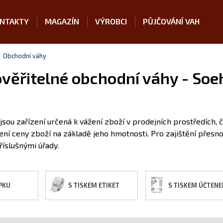
NTAKTY
MAGAZÍN
VÝROBCI
PŮJČOVÁNÍ VAH
Obchodní váhy
věřitelné obchodní váhy - Soe
sou zařízení určená k vážení zboží v prodejních prostředích, č
ení ceny zboží na základě jeho hmotnosti. Pro zajištění přesn
říslušnými úřady.
PKU
S TISKEM ETIKET
S TISKEM ÚČTENE