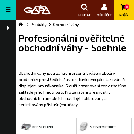
0
HLEDAT
MŮJ ÚČET
KOŠÍK
Produkty
Obchodní váhy
Profesionální ověřitelné
obchodní váhy - Soehnle
Obchodní váhy jsou zařízení určená k vážení zboží v
prodejních prostředích, často s funkcemi jako tarování či
displejem pro zákazníka. Slouží k stanovení ceny zboží na
základě jeho hmotnosti. Pro zajištění přesnosti v
obchodních transakcích musí být kalibrovány a
certifikovány příslušnými úřady.
BEZ SLOUPKU
S TISKEM ETIKET