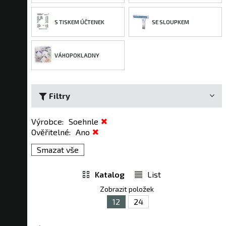
S TISKEM ÚČTENEK
SE SLOUPKEM
VÁHOPOKLADNY
Filtry
Výrobce
:
Soehnle
Ověřitelné
:
Ano
Smazat vše
Katalog
List
Zobrazit položek
12
24