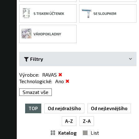
S TISKEM ÚČTENEK
SE SLOUPKEM
VÁHOPOKLADNY
Filtry
Výrobce
:
RAVAS
Technologické
:
Ano
Smazat vše
TOP
Od nejdražšího
Od nejlevnějšího
A-Z
Z-A
Katalog
List