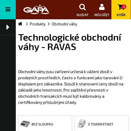
0
HLEDAT
MŮJ ÚČET
KOŠÍK
Produkty
Obchodní váhy
Technologické obchodní
váhy - RAVAS
Obchodní váhy jsou zařízení určená k vážení zboží v
prodejních prostředích, často s funkcemi jako tarování či
displejem pro zákazníka. Slouží k stanovení ceny zboží na
základě jeho hmotnosti. Pro zajištění přesnosti v
obchodních transakcích musí být kalibrovány a
certifikovány příslušnými úřady.
BEZ SLOUPKU
S TISKEM ETIKET