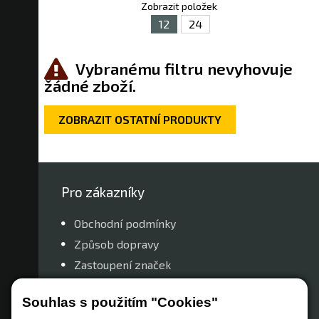
Zobrazit položek
12
24
Vybranému filtru nevyhovuje
žádné zboží.
ZOBRAZIT OSTATNÍ PRODUKTY
Pro zákazníky
Obchodní podmínky
Způsob dopravy
Zastoupení značek
Reklamační řád
Souhlas s použitím "Cookies"
Nastavení soukromí