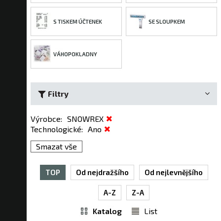
S TISKEM ÚČTENEK
SE SLOUPKEM
VÁHOPOKLADNY
Filtry
Výrobce
:
SNOWREX
Technologické
:
Ano
Smazat vše
TOP
Od nejdražšího
Od nejlevnějšího
A-Z
Z-A
Katalog
List