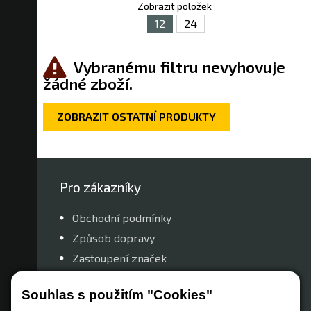
Zobrazit položek
12
24
Vybranému filtru nevyhovuje
žádné zboží.
ZOBRAZIT OSTATNÍ PRODUKTY
Pro zákazníky
Obchodní podmínky
Způsob dopravy
Zastoupení značek
Reklamační řád
Souhlas s použitím "Cookies"
Nastavení soukromí