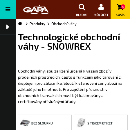
0
HLEDAT
MŮJ ÚČET
KOŠÍK
Produkty
Obchodní váhy
Technologické obchodní
váhy - SNOWREX
Obchodní váhy jsou zařízení určená k vážení zboží v
prodejních prostředích, často s funkcemi jako tarování či
displejem pro zákazníka. Slouží k stanovení ceny zboží na
základě jeho hmotnosti. Pro zajištění přesnosti v
obchodních transakcích musí být kalibrovány a
certifikovány příslušnými úřady.
BEZ SLOUPKU
S TISKEM ETIKET