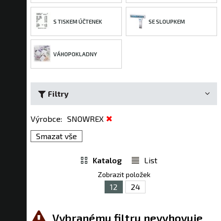
S TISKEM ÚČTENEK
SE SLOUPKEM
VÁHOPOKLADNY
Filtry
Výrobce
:
SNOWREX
Smazat vše
Katalog
List
Zobrazit položek
12
24
Vybranému filtru nevyhovuje