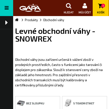
0
HLEDAT
MŮJ ÚČET
KOŠÍK
Produkty
Obchodní váhy
Levné obchodní váhy -
SNOWREX
Obchodní váhy jsou zařízení určená k vážení zboží v
prodejních prostředích, často s funkcemi jako tarování či
displejem pro zákazníka. Slouží k stanovení ceny zboží na
základě jeho hmotnosti. Pro zajištění přesnosti v
obchodních transakcích musí být kalibrovány a
certifikovány příslušnými úřady.
BEZ SLOUPKU
S TISKEM ETIKET