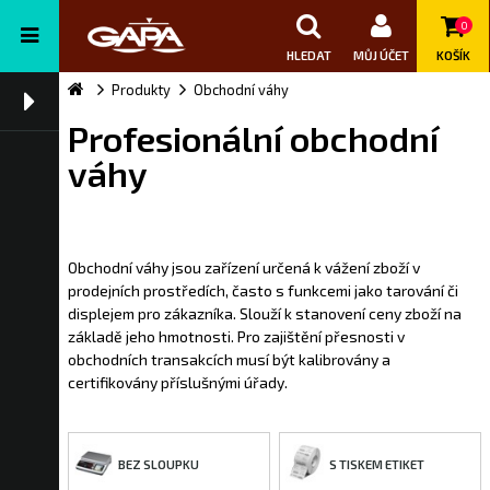
0
HLEDAT
MŮJ ÚČET
KOŠÍK
Produkty
Obchodní váhy
Profesionální obchodní
váhy
Obchodní váhy jsou zařízení určená k vážení zboží v
prodejních prostředích, často s funkcemi jako tarování či
displejem pro zákazníka. Slouží k stanovení ceny zboží na
základě jeho hmotnosti. Pro zajištění přesnosti v
obchodních transakcích musí být kalibrovány a
certifikovány příslušnými úřady.
BEZ SLOUPKU
S TISKEM ETIKET