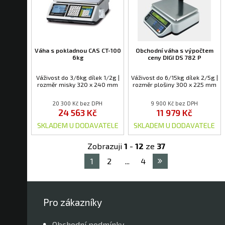
Váha s pokladnou CAS CT-100
Obchodní váha s výpočtem
6kg
ceny DIGI DS 782 P
Váživost do 3/6kg dílek 1/2g |
Váživost do 6/15kg dílek 2/5g |
rozměr misky 320 x 240 mm
rozměr plošiny 300 x 225 mm
20 300 Kč bez DPH
9 900 Kč bez DPH
24 563 Kč
11 979 Kč
SKLADEM U DODAVATELE
SKLADEM U DODAVATELE
Zobrazuji
1
-
12
ze
37
1
2
...
4
Pro zákazníky
Obchodní podmínky