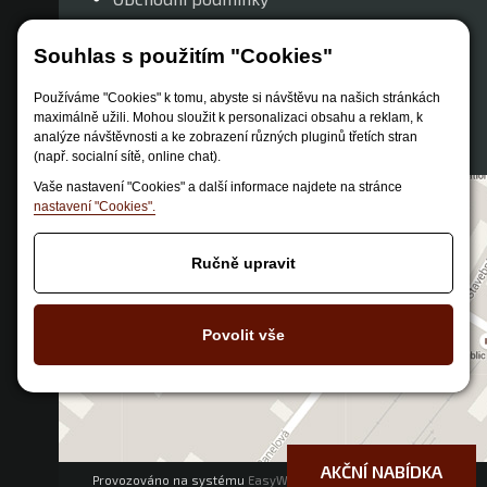
Způsob dopravy
Souhlas s použitím "Cookies"
Zastoupení značek
Reklamační řád
Používáme "Cookies" k tomu, abyste si návštěvu na našich stránkách
maximálně užili. Mohou sloužit k personalizaci obsahu a reklam, k
Nastavení soukromí
analýze návštěvnosti a ke zobrazení různých pluginů třetích stran
(např. socialní sítě, online chat).
Vaše nastavení "Cookies" a další informace najdete na stránce
nastavení "Cookies".
Ručně upravit
Povolit vše
AKČNÍ NABÍDKA
Provozováno na systému
EasyWeb
|
Tvorba eshopu
© 2026 - CS