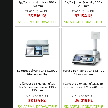
2g/5g | rozměr misky 380 x
2g/5g | rozměr misky 380 x
250 mm
250 mm
29 600 Kč bez DPH
27 400 Kč bez DPH
35 816 Kč
33 154 Kč
SKLADEM U DODAVATELE
SKLADEM U DODAVATELE
Etiketovací váha CAS CL3000
Váha s pokladnou CAS CT-100
6kg bez nožky
15kg s nohou
Váživost do 3kg/6kg dílek
Váživost do 6/15kg dílek 2/5g |
1g/2g | rozměr misky 380 x
rozměr misky 320 x 240 mm
250 mm
27 400 Kč bez DPH
21 500 Kč bez DPH
33 154 Kč
26 015 Kč
SKLADEM U DODAVATELE
SKLADEM U DODAVATELE