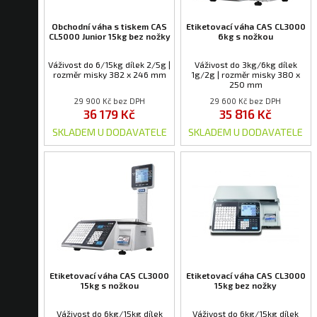
Obchodní váha s tiskem CAS
Etiketovací váha CAS CL3000
CL5000 Junior 15kg bez nožky
6kg s nožkou
Váživost do 6/15kg dílek 2/5g |
Váživost do 3kg/6kg dílek
rozměr misky 382 x 246 mm
1g/2g | rozměr misky 380 x
250 mm
29 900 Kč bez DPH
29 600 Kč bez DPH
36 179 Kč
35 816 Kč
SKLADEM U DODAVATELE
SKLADEM U DODAVATELE
Etiketovací váha CAS CL3000
Etiketovací váha CAS CL3000
15kg s nožkou
15kg bez nožky
Váživost do 6kg/15kg dílek
Váživost do 6kg/15kg dílek