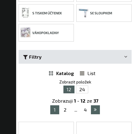
S TISKEM ÚČTENEK
SE SLOUPKEM
VÁHOPOKLADNY
Filtry
Katalog
List
Zobrazit položek
12
24
Zobrazuji
1
-
12
ze
37
1
2
...
4