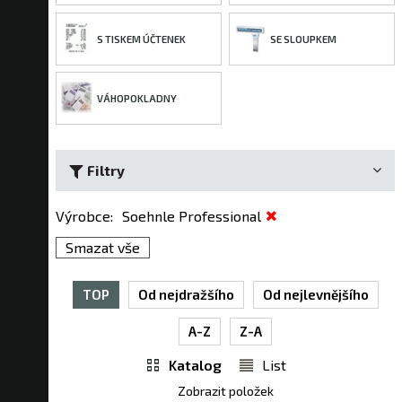
S TISKEM ÚČTENEK
SE SLOUPKEM
VÁHOPOKLADNY
Filtry
Výrobce
:
Soehnle Professional
Smazat vše
TOP
Od nejdražšího
Od nejlevnějšího
A-Z
Z-A
Katalog
List
Zobrazit položek