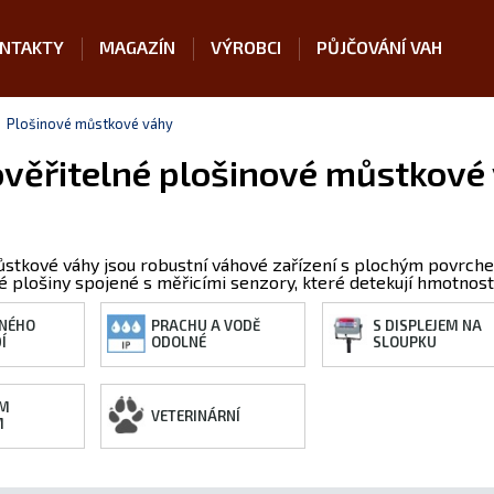
NTAKTY
MAGAZÍN
VÝROBCI
PŮJČOVÁNÍ VAH
Plošinové můstkové váhy
věřitelné plošinové můstkové 
ůstkové váhy jsou robustní váhové zařízení s plochým povrch
né plošiny spojené s měřicími senzory, které detekují hmotnos
NÉHO
PRACHU A VODĚ
S DISPLEJEM NA
Í
ODOLNÉ
SLOUPKU
ÍM
VETERINÁRNÍ
M