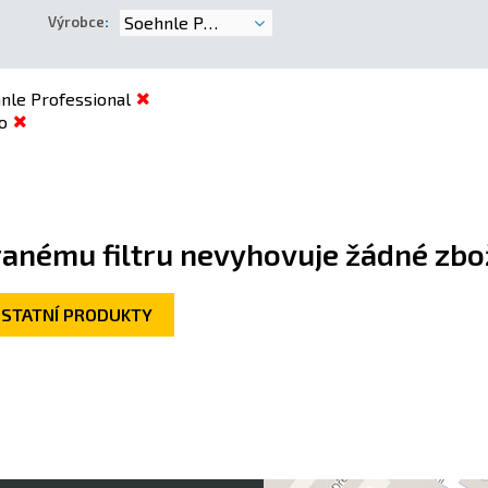
Soehnle Professional
Výrobce
:
nle Professional
o
anému filtru nevyhovuje žádné zbož
OSTATNÍ PRODUKTY