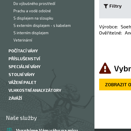
Do výbušného prostředí
Filtry
Prachu a vodě odolné
S displejem na sloupku
S externím displejem - s kabelem
Výrobce
:
Soeh
Ověřitelné
:
An
S interním displejem
Veterinární
POČÍTACÍ VÁHY
PŘÍSLUŠENSTVÍ
Vybr
SPECIÁLNÍ VÁHY
STOLNÍ VÁHY
VÁŽENÍ PALET
ZOBRAZIT 
VLHKOSTNÍ ANALYZÁTORY
ZÁVÁŽÍ
Naše služby
Vyrobíme Vám váhu na míru