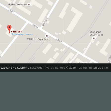
vozováno na systému
EasyWeb
|
Tvorba eshopu
© 2026 - CS Technologies s.r.o.