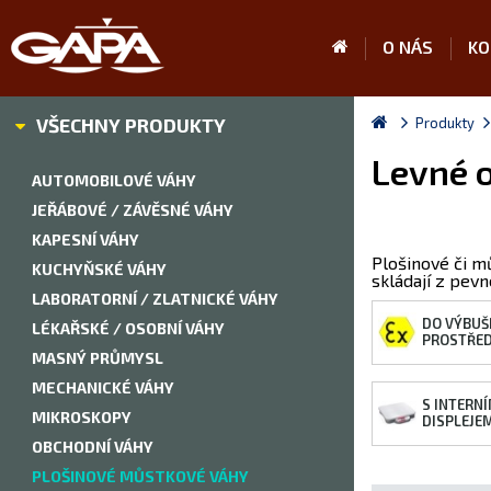
O NÁS
KO
VŠECHNY PRODUKTY
Produkty
Levné o
AUTOMOBILOVÉ VÁHY
JEŘÁBOVÉ / ZÁVĚSNÉ VÁHY
KAPESNÍ VÁHY
Plošinové či m
KUCHYŇSKÉ VÁHY
skládají z pev
LABORATORNÍ / ZLATNICKÉ VÁHY
DO VÝBUŠ
LÉKAŘSKÉ / OSOBNÍ VÁHY
PROSTŘED
MASNÝ PRŮMYSL
MECHANICKÉ VÁHY
S INTERN
MIKROSKOPY
DISPLEJE
OBCHODNÍ VÁHY
PLOŠINOVÉ MŮSTKOVÉ VÁHY