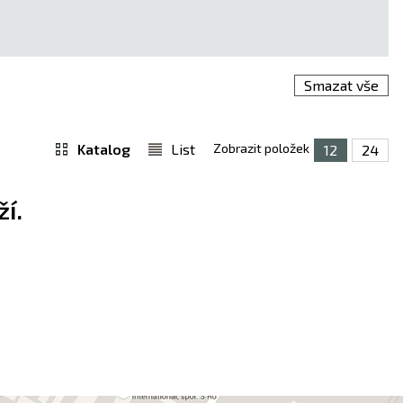
Smazat vše
Katalog
List
Zobrazit položek
12
24
í.