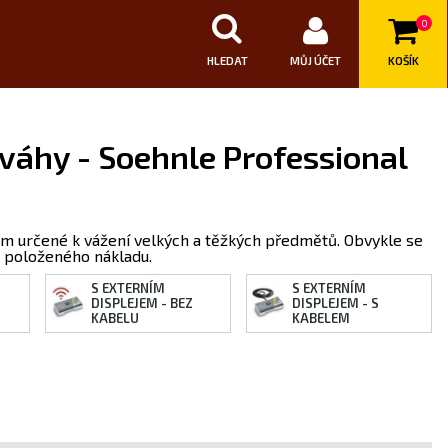
0
HLEDAT
MŮJ ÚČET
KOŠÍK
váhy - Soehnle Professional
em určené k vážení velkých a těžkých předmětů. Obvykle se
t položeného nákladu.
S EXTERNÍM
S EXTERNÍM
DISPLEJEM - BEZ
DISPLEJEM - S
KABELU
KABELEM