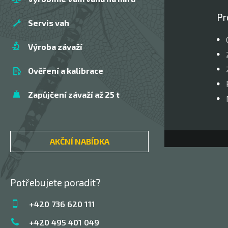
Pr
Servis vah
Výroba závaží
Ověření a kalibrace
Zapůjčení závaží až 25 t
AKČNÍ NABÍDKA
Potřebujete poradit?
+420 736 620 111
+420 495 401 049