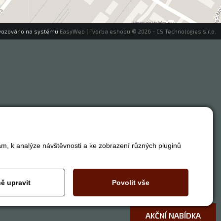
vozováno na systému
EasyWeb
|
Tvorba eshopu
© 2026 - CS Technologies s.r.o.
am, k analýze návštěvnosti a ke zobrazení různých pluginů
ě upravit
Povolit vše
AKČNÍ NABÍDKA