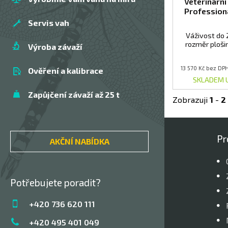
Veterinárn
Profession
Servis vah
Váživost do 2
rozměr ploš
Výroba závaží
13 570 Kč bez DP
Ověření a kalibrace
SKLADEM 
Zapůjčení závaží až 25 t
Zobrazuji
1
-
2
Pr
AKČNÍ NABÍDKA
Potřebujete poradit?
+420 736 620 111
+420 495 401 049