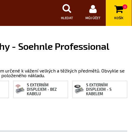
0
HLEDAT
MŮJ ÚČET
KOŠÍK
y - Soehnle Professional
em určené k vážení velkých a těžkých předmětů. Obvykle se
t položeného nákladu.
S EXTERNÍM
S EXTERNÍM
DISPLEJEM - BEZ
DISPLEJEM - S
KABELU
KABELEM