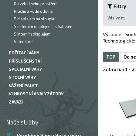
Do výbušného prostředí
Filtry
Prachu a vodě odolné
Váživost
:
S displejem na sloupku
S externím displejem - s kabelem
Výrobce
:
Soeh
S interním displejem
Technologické
:
Veterinární
POČÍTACÍ VÁHY
TOP
Od ne
PŘÍSLUŠENSTVÍ
Zobrazuji
1
-
2
SPECIÁLNÍ VÁHY
STOLNÍ VÁHY
VÁŽENÍ PALET
VLHKOSTNÍ ANALYZÁTORY
ZÁVÁŽÍ
Naše služby
Vyrobíme Vám váhu na míru