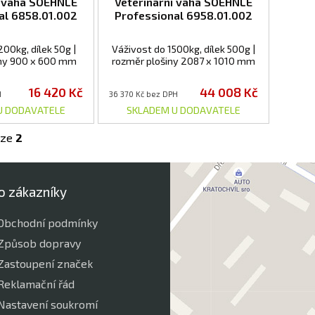
í váha SOEHNLE
Veterinární váha SOEHNLE
al 6858.01.002
Professional 6958.01.002
00kg, dílek 50g |
Váživost do 1500kg, dílek 500g |
iny 900 x 600 mm
rozměr plošiny 2087 x 1010 mm
16 420 Kč
44 008 Kč
H
36 370 Kč bez DPH
U DODAVATELE
SKLADEM U DODAVATELE
ze
2
o zákazníky
Obchodní podmínky
Způsob dopravy
Zastoupení značek
Reklamační řád
Nastavení soukromí