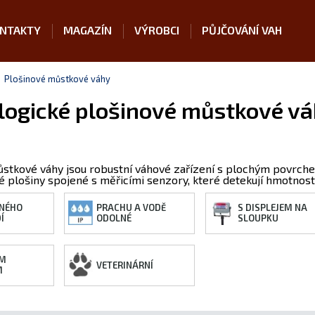
NTAKTY
MAGAZÍN
VÝROBCI
PŮJČOVÁNÍ VAH
Plošinové můstkové váhy
ogické plošinové můstkové váh
ůstkové váhy jsou robustní váhové zařízení s plochým povrch
né plošiny spojené s měřicími senzory, které detekují hmotnos
NÉHO
PRACHU A VODĚ
S DISPLEJEM NA
Í
ODOLNÉ
SLOUPKU
ÍM
VETERINÁRNÍ
M