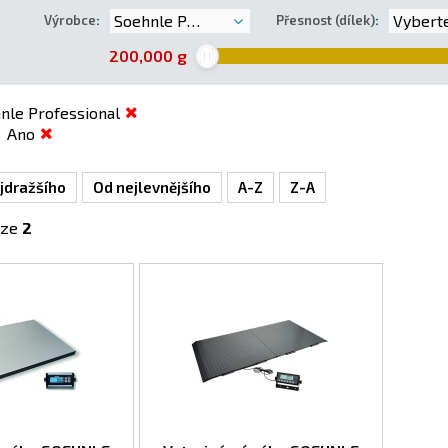
Soehnle Professional
Vyberte 
Výrobce
:
Přesnost (dílek)
:
200,000
g
nle Professional
Ano
jdražšího
Od nejlevnějšího
A-Z
Z-A
ze
2