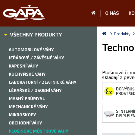
O NÁS
KO
VŠECHNY PRODUKTY
Produkty
Technol
AUTOMOBILOVÉ VÁHY
JEŘÁBOVÉ / ZÁVĚSNÉ VÁHY
KAPESNÍ VÁHY
Plošinové či m
KUCHYŇSKÉ VÁHY
skládají z pev
LABORATORNÍ / ZLATNICKÉ VÁHY
DO VÝBUŠ
LÉKAŘSKÉ / OSOBNÍ VÁHY
PROSTŘED
MASNÝ PRŮMYSL
MECHANICKÉ VÁHY
S INTERN
MIKROSKOPY
DISPLEJE
OBCHODNÍ VÁHY
PLOŠINOVÉ MŮSTKOVÉ VÁHY