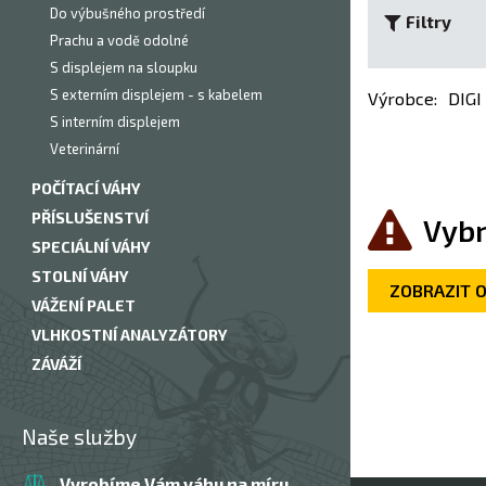
Do výbušného prostředí
Filtry
Prachu a vodě odolné
S displejem na sloupku
S externím displejem - s kabelem
Výrobce
:
DIGI
S interním displejem
Veterinární
POČÍTACÍ VÁHY
PŘÍSLUŠENSTVÍ
Vybr
SPECIÁLNÍ VÁHY
STOLNÍ VÁHY
ZOBRAZIT 
VÁŽENÍ PALET
VLHKOSTNÍ ANALYZÁTORY
ZÁVÁŽÍ
Naše služby
Vyrobíme Vám váhu na míru