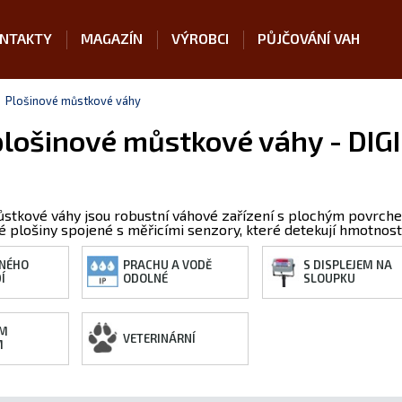
NTAKTY
MAGAZÍN
VÝROBCI
PŮJČOVÁNÍ VAH
Plošinové můstkové váhy
lošinové můstkové váhy - DIGI
ůstkové váhy jsou robustní váhové zařízení s plochým povrch
né plošiny spojené s měřicími senzory, které detekují hmotnos
NÉHO
PRACHU A VODĚ
S DISPLEJEM NA
Í
ODOLNÉ
SLOUPKU
ÍM
VETERINÁRNÍ
M