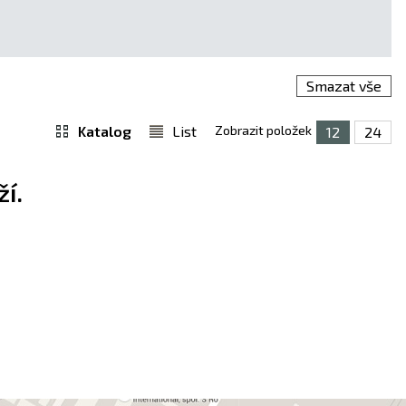
Smazat vše
Katalog
List
Zobrazit položek
12
24
í.