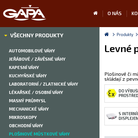
O NÁS
KO
VŠECHNY PRODUKTY
Produkty
Levné p
AUTOMOBILOVÉ VÁHY
JEŘÁBOVÉ / ZÁVĚSNÉ VÁHY
KAPESNÍ VÁHY
Plošinové či m
KUCHYŇSKÉ VÁHY
skládají z pev
LABORATORNÍ / ZLATNICKÉ VÁHY
DO VÝBUŠ
LÉKAŘSKÉ / OSOBNÍ VÁHY
PROSTŘED
MASNÝ PRŮMYSL
MECHANICKÉ VÁHY
S INTERN
MIKROSKOPY
DISPLEJE
OBCHODNÍ VÁHY
PLOŠINOVÉ MŮSTKOVÉ VÁHY