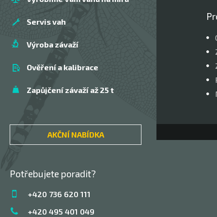
Pr
Servis vah
Výroba závaží
Ověření a kalibrace
Zapůjčení závaží až 25 t
AKČNÍ NABÍDKA
Potřebujete poradit?
+420 736 620 111
+420 495 401 049