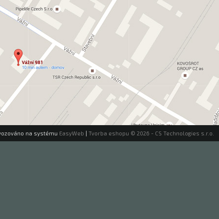
vozováno na systému
EasyWeb
|
Tvorba eshopu
© 2026 - CS Technologies s.r.o.