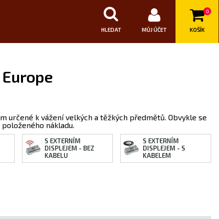
0
HLEDAT
MŮJ ÚČET
KOŠÍK
 Europe
em určené k vážení velkých a těžkých předmětů. Obvykle se
t položeného nákladu.
S EXTERNÍM
S EXTERNÍM
DISPLEJEM - BEZ
DISPLEJEM - S
KABELU
KABELEM