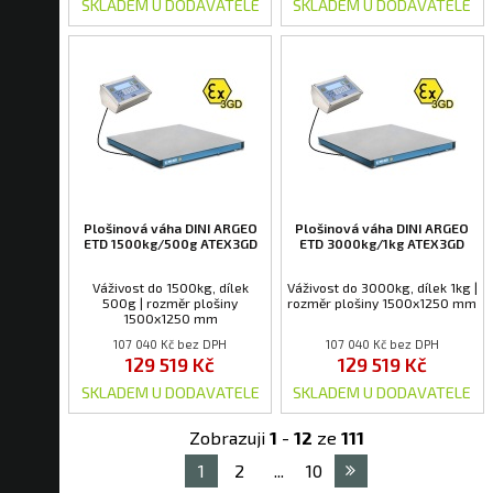
SKLADEM U DODAVATELE
SKLADEM U DODAVATELE
Plošinová váha DINI ARGEO
Plošinová váha DINI ARGEO
ETD 1500kg/500g ATEX3GD
ETD 3000kg/1kg ATEX3GD
Váživost do 1500kg, dílek
Váživost do 3000kg, dílek 1kg |
500g | rozměr plošiny
rozměr plošiny 1500x1250 mm
1500x1250 mm
107 040 Kč bez DPH
107 040 Kč bez DPH
129 519 Kč
129 519 Kč
SKLADEM U DODAVATELE
SKLADEM U DODAVATELE
Zobrazuji
1
-
12
ze
111
1
2
...
10