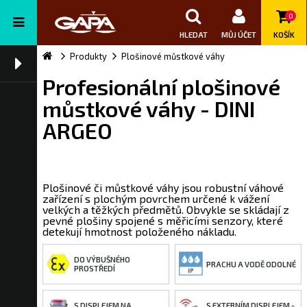
0
HLEDAT
MŮJ ÚČET
KOŠÍK
Produkty
Plošinové můstkové váhy
Profesionální plošinové
můstkové váhy - DINI
ARGEO
Plošinové či můstkové váhy jsou robustní váhové
zařízení s plochým povrchem určené k vážení
velkých a těžkých předmětů. Obvykle se skládají z
pevné plošiny spojené s měřicími senzory, které
detekují hmotnost položeného nákladu.
DO VÝBUŠNÉHO
PRACHU A VODĚ ODOLNÉ
PROSTŘEDÍ
S DISPLEJEM NA
S EXTERNÍM DISPLEJEM -