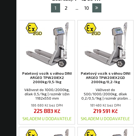
1
2
...
10
Paletový vozík s váhou DINI
Paletový vozík s váhou DINI
ARGEO TPW20IEX2
ARGEO TPW20IEX2GD
2000kg/0,5-1kg
2000kg/0,2-1kg
Váživost do 1000/2000kg,
Váživost do
dílek 0,5/1kg | rozměr ližin
500/1000/2000kg, dílek
1182x550 mm
0,2/0,5/1kg | rozměr plošiny
1182x550 mm
186 680 Kč bez DPH
181 480 Kč bez DPH
225 883 Kč
219 591 Kč
SKLADEM U DODAVATELE
SKLADEM U DODAVATELE