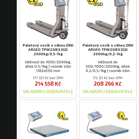
Paletový vozík s váhou DINI
Paletový vozík s váhou DINI
ARGEO TPW20IEX3GD
ARGEO TPW20IEX3GD
2000kg/0,5-1kg
2000kg/0,2-1kg
Váživost do 1000/2000kg,
Váživost do
dílek 0,5/1kg | rozměr ližin
500/1000/2000kg, dílek
1182x550 mm
0,2/0,5/1kg | rozměr ližin
1182x550 mm
177 321 Kč bez DPH
172 121 Kč bez DPH
214 558 Kč
208 266 Kč
SKLADEM U DODAVATELE
SKLADEM U DODAVATELE