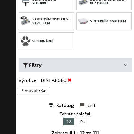
SLOUPKU
BEZ KABELU
S EXTERNÍM DISPLEJEM -
S INTERNÍM DISPLEJEM
S KABELEM
VETERINÁRNÍ
Filtry
Výrobce
:
DINI ARGEO
Smazat vše
Katalog
List
Zobrazit položek
12
24
Zobrazuji
1
-
12
ze
111