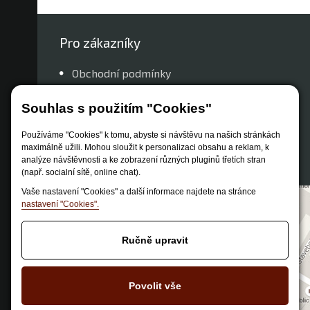
Pro zákazníky
Obchodní podmínky
Způsob dopravy
Souhlas s použitím "Cookies"
Zastoupení značek
Reklamační řád
Používáme "Cookies" k tomu, abyste si návštěvu na našich stránkách
maximálně užili. Mohou sloužit k personalizaci obsahu a reklam, k
Nastavení soukromí
analýze návštěvnosti a ke zobrazení různých pluginů třetích stran
(např. socialní sítě, online chat).
Vaše nastavení "Cookies" a další informace najdete na stránce
nastavení "Cookies".
Ručně upravit
Povolit vše