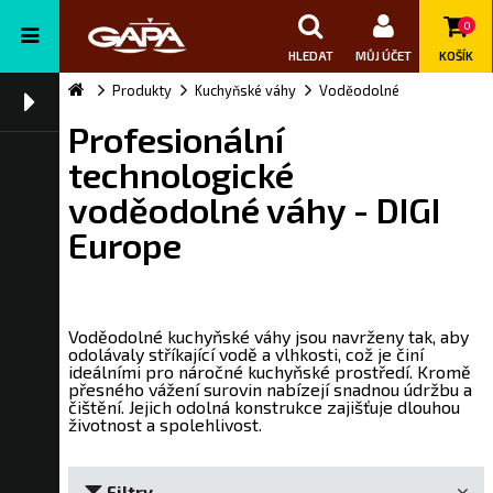
0
HLEDAT
MŮJ ÚČET
KOŠÍK
Produkty
Kuchyňské váhy
Voděodolné
Profesionální
technologické
voděodolné váhy - DIGI
Europe
Voděodolné kuchyňské váhy jsou navrženy tak, aby
odolávaly stříkající vodě a vlhkosti, což je činí
ideálními pro náročné kuchyňské prostředí. Kromě
přesného vážení surovin nabízejí snadnou údržbu a
čištění. Jejich odolná konstrukce zajišťuje dlouhou
životnost a spolehlivost.
Filtry