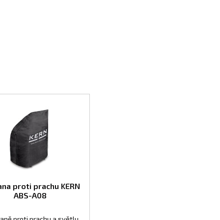
ana proti prachu KERN
ABS-A08
aně proti prachu a světlu.