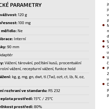
CKÉ PARAMETRY
j
j
váživost:
120 g
v
p
 přesnost:
100 mg
M
měřidlo:
Ne
n
d
ibrace:
Interní
S
ky:
90 mm
S
u
daptér
V
y:
Vážení, tárování, počítání kusů, procentuální
č
P
rolní vážení, recepturní vážení, funkce hold
2
ážení:
kg, g, mg, gn, dwt, tl (Tw), ozt, ct, lb, N, oz,
u
D
p
í rozhraní ve standardu:
RS 232
p
teplota prostředí:
15°C / 25°C
vlhkost prostředí:
80%