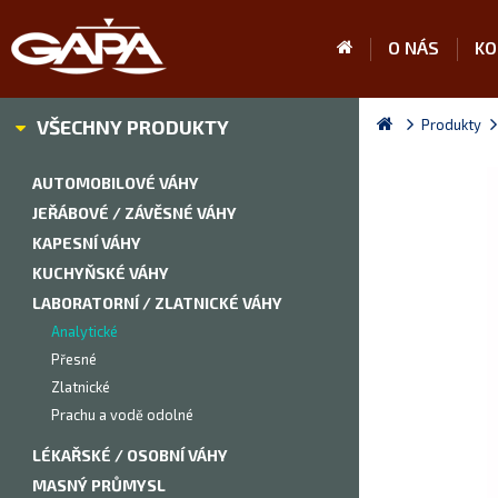
O NÁS
KO
VŠECHNY PRODUKTY
Produkty
AUTOMOBILOVÉ VÁHY
JEŘÁBOVÉ / ZÁVĚSNÉ VÁHY
KAPESNÍ VÁHY
KUCHYŇSKÉ VÁHY
LABORATORNÍ / ZLATNICKÉ VÁHY
Analytické
Přesné
Zlatnické
Prachu a vodě odolné
LÉKAŘSKÉ / OSOBNÍ VÁHY
MASNÝ PRŮMYSL