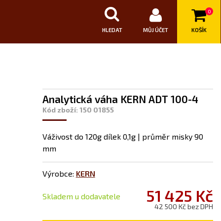
0
HLEDAT
MŮJ ÚČET
KOŠÍK
Analytická váha KERN ADT 100-4
Kód zboží: 150 01855
Váživost do 120g dílek 0,1g | průměr misky 90
mm
Výrobce:
KERN
51 425 Kč
Skladem u dodavatele
42 500 Kč bez DPH