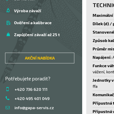
TECHNI
Výroba závaží
Maximální 
Ověření a kalibrace
Dílek (d) /
Stanovené 
Zapůjčení závaží až 25 t
Způsob kal
Průměr mis
Napájení:
A
AKČNÍ NABÍDKA
Funkce váh
vážení, kont
Potřebujete poradit?
Jednotky v
ffa
+420 736 620 111
Komunikačn
+420 495 401 049
Přípustná 
info@gapa-servis.cz
Přípustná 