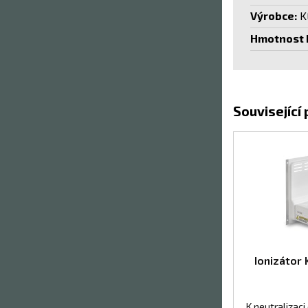
Výrobce:
K
Hmotnost b
Související
Ionizátor
K neutralizaci