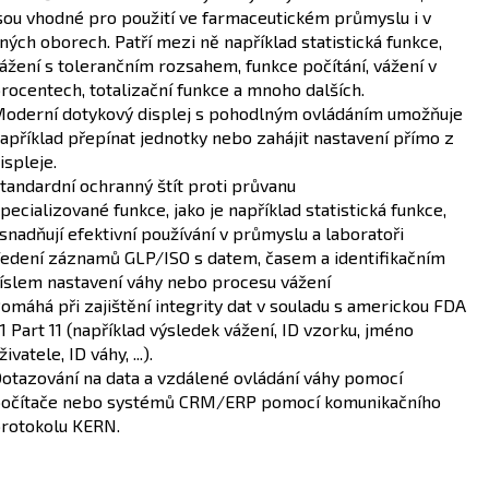
sou vhodné pro použití ve farmaceutickém průmyslu i v
iných oborech. Patří mezi ně například statistická funkce,
ážení s tolerančním rozsahem, funkce počítání, vážení v
rocentech, totalizační funkce a mnoho dalších.
oderní dotykový displej s pohodlným ovládáním umožňuje
apříklad přepínat jednotky nebo zahájit nastavení přímo z
ispleje.
tandardní ochranný štít proti průvanu
pecializované funkce, jako je například statistická funkce,
snadňují efektivní používání v průmyslu a laboratoři
edení záznamů GLP/ISO s datem, časem a identifikačním
íslem nastavení váhy nebo procesu vážení
omáhá při zajištění integrity dat v souladu s americkou FDA
1 Part 11 (například výsledek vážení, ID vzorku, jméno
živatele, ID váhy, ...).
otazování na data a vzdálené ovládání váhy pomocí
očítače nebo systémů CRM/ERP pomocí komunikačního
rotokolu KERN.