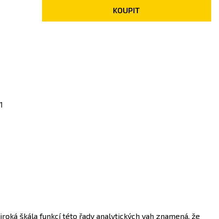
KOUPIT
1
iroká škála funkcí této řady analytických vah znamená, že