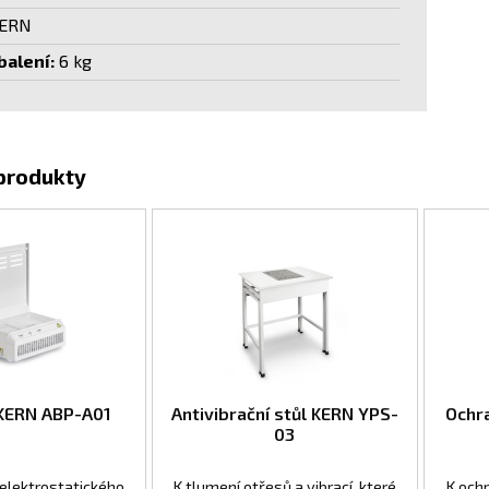
ERN
alení:
6 kg
 produkty
 KERN ABP-A01
Antivibrační stůl KERN YPS-
Ochr
03
 elektrostatického
K tlumení otřesů a vibrací, které
K ochr