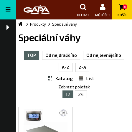
0
HLEDAT
MŮJ ÚČET
KOŠÍK
Produkty
Speciální váhy
Speciální váhy
TOP
Od nejdražšího
Od nejlevnějšího
A-Z
Z-A
Katalog
List
Zobrazit položek
12
24