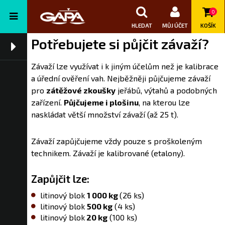
0
HLEDAT
MŮJ ÚČET
KOŠÍK
Potřebujete si půjčit závaží?
Závaží lze využívat i k jiným účelům než je kalibrace
a úřední ověření vah. Nejběžněji půjčujeme závaží
pro
zátěžové zkoušky
jeřábů, výtahů a podobných
zařízení.
Půjčujeme i plošinu
, na kterou lze
naskládat větší množství závaží (až 25 t).
Závaží zapůjčujeme vždy pouze s proškoleným
technikem. Závaží je kalibrované (etalony).
Zapůjčit lze:
litinový blok
1 000 kg
(26 ks)
litinový blok
500 kg
(4 ks)
litinový blok
20 kg
(100 ks)