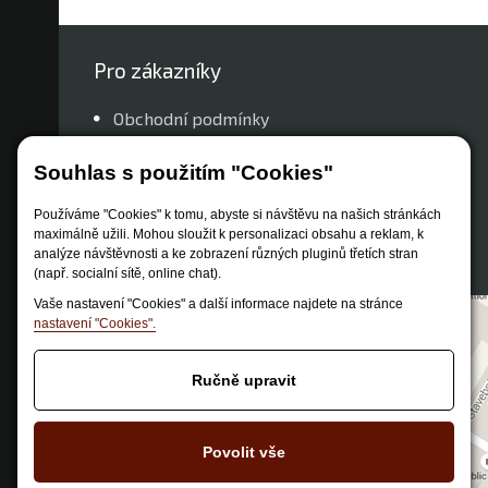
Pro zákazníky
Obchodní podmínky
Způsob dopravy
Souhlas s použitím "Cookies"
Zastoupení značek
Reklamační řád
Používáme "Cookies" k tomu, abyste si návštěvu na našich stránkách
maximálně užili. Mohou sloužit k personalizaci obsahu a reklam, k
Nastavení soukromí
analýze návštěvnosti a ke zobrazení různých pluginů třetích stran
(např. socialní sítě, online chat).
Vaše nastavení "Cookies" a další informace najdete na stránce
nastavení "Cookies".
Ručně upravit
Povolit vše