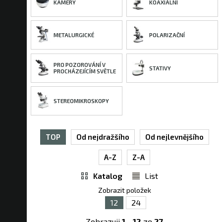
KAMERY
KOAXIÁLNÍ
METALURGICKÉ
POLARIZAČNÍ
PRO POZOROVÁNÍ V
STATIVY
PROCHÁZEJÍCÍM SVĚTLE
STEREOMIKROSKOPY
TOP
Od nejdražšího
Od nejlevnějšího
A-Z
Z-A
Katalog
List
Zobrazit položek
12
24
Zobrazuji
1
-
12
ze
27