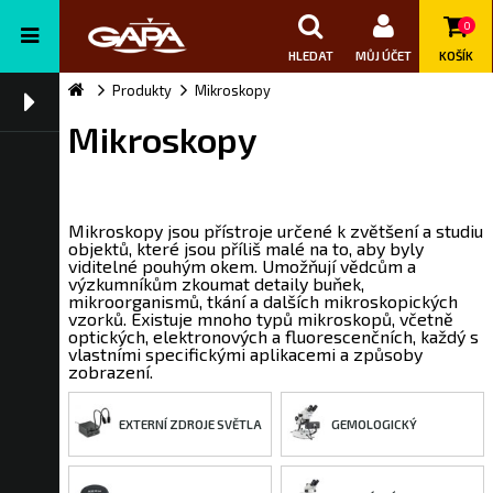
0
HLEDAT
MŮJ ÚČET
KOŠÍK
Produkty
Mikroskopy
Mikroskopy
Mikroskopy jsou přístroje určené k zvětšení a studiu
objektů, které jsou příliš malé na to, aby byly
viditelné pouhým okem. Umožňují vědcům a
výzkumníkům zkoumat detaily buňek,
mikroorganismů, tkání a dalších mikroskopických
vzorků. Existuje mnoho typů mikroskopů, včetně
optických, elektronových a fluorescenčních, každý s
vlastními specifickými aplikacemi a způsoby
zobrazení.
EXTERNÍ ZDROJE SVĚTLA
GEMOLOGICKÝ