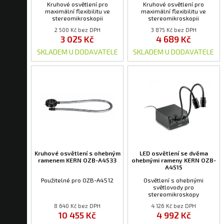
Kruhové osvětlení pro
Kruhové osvětlení pro
maximální flexibilitu ve
maximální flexibilitu ve
stereomikroskopii
stereomikroskopii
2 500 Kč bez DPH
3 875 Kč bez DPH
3 025 Kč
4 689 Kč
SKLADEM U DODAVATELE
SKLADEM U DODAVATELE
Kruhové osvětlení s ohebným
LED osvětlení se dvěma
ramenem KERN OZB-A4533
ohebnými rameny KERN OZB-
A4515
Použitelné pro OZB-A4512
Osvětlení s ohebnými
světlovody pro
stereomikroskopy
8 640 Kč bez DPH
4 126 Kč bez DPH
10 455 Kč
4 992 Kč