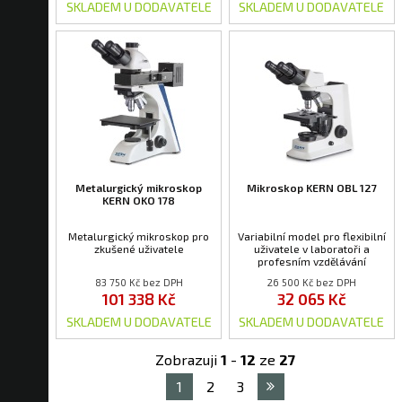
SKLADEM U DODAVATELE
SKLADEM U DODAVATELE
Metalurgický mikroskop
Mikroskop KERN OBL 127
KERN OKO 178
Metalurgický mikroskop pro
Variabilní model pro flexibilní
zkušené uživatele
uživatele v laboratoři a
profesním vzdělávání
83 750 Kč bez DPH
26 500 Kč bez DPH
101 338 Kč
32 065 Kč
SKLADEM U DODAVATELE
SKLADEM U DODAVATELE
Zobrazuji
1
-
12
ze
27
1
2
3