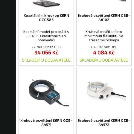
Koaxiální mikroskop KERN
Kruhové osvětlení KERN OBB-
OZC 583
A6102
Koaxiální model pro práci s
Kruhové osvětlení pro
LCD/LED elektronikou a
maximální flexibilitu ve
polovodiči
stereomikroskopii
77 740 Kč bez DPH
3 375 Kč bez DPH
94 066 Kč
4 084 Kč
SKLADEM U DODAVATELE
SKLADEM U DODAVATELE
Kruhové osvětlení KERN OZB-
Kruhové osvětlení KERN OZB-
A4571
A4572