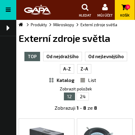
0
HLEDAT
MŮJ ÚČET
KOŠÍK
Produkty
Mikroskopy
Externí zdroje světla
Externí zdroje světla
TOP
Od nejdražšího
Od nejlevnějšího
A-Z
Z-A
Katalog
List
Zobrazit položek
12
24
Zobrazuji
1
-
8
ze
8