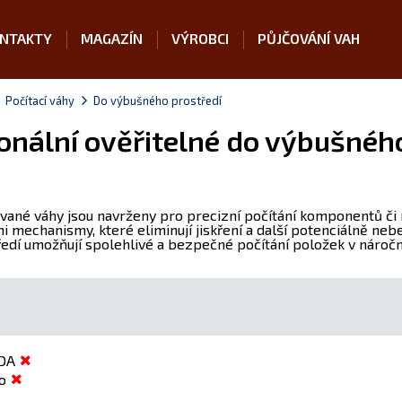
NTAKTY
MAGAZÍN
VÝROBCI
PŮJČOVÁNÍ VAH
Počítací váhy
Do výbušného prostředí
onální ověřitelné do výbušného
ované váhy jsou navrženy pro precizní počítání komponentů či 
mechanismy, které eliminují jiskření a další potenciálně nebez
edí umožňují spolehlivé a bezpečné počítání položek v nároč
DA
o