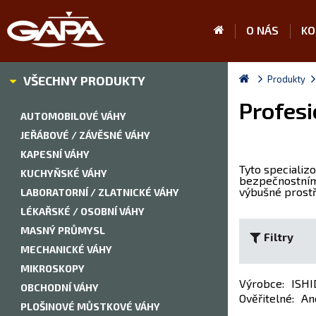
O NÁS
KO
VŠECHNY PRODUKTY
Produkty
Profesi
AUTOMOBILOVÉ VÁHY
JEŘÁBOVÉ / ZÁVĚSNÉ VÁHY
KAPESNÍ VÁHY
Tyto specializ
KUCHYŇSKÉ VÁHY
bezpečnostními 
výbušné prostř
LABORATORNÍ / ZLATNICKÉ VÁHY
LÉKAŘSKÉ / OSOBNÍ VÁHY
MASNÝ PRŮMYSL
Filtry
MECHANICKÉ VÁHY
MIKROSKOPY
Výrobce
:
ISHI
OBCHODNÍ VÁHY
Ověřitelné
:
An
PLOŠINOVÉ MŮSTKOVÉ VÁHY