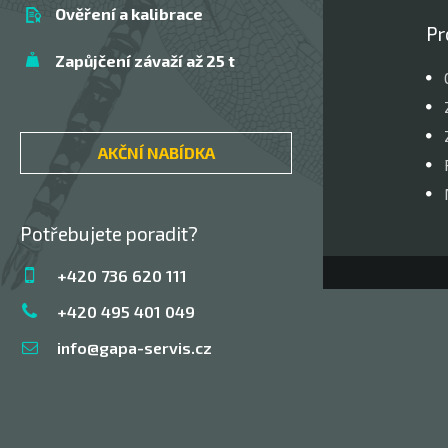
Ověření a kalibrace
Pr
Zapůjčení závaží až 25 t
AKČNÍ NABÍDKA
Potřebujete poradit?
+420 736 620 111
+420 495 401 049
info@gapa-servis.cz