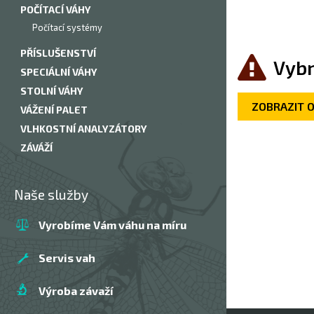
POČÍTACÍ VÁHY
Počítací systémy
PŘÍSLUŠENSTVÍ
Vybr
SPECIÁLNÍ VÁHY
STOLNÍ VÁHY
ZOBRAZIT 
VÁŽENÍ PALET
VLHKOSTNÍ ANALYZÁTORY
ZÁVÁŽÍ
Naše služby
Vyrobíme Vám váhu na míru
Servis vah
Výroba závaží