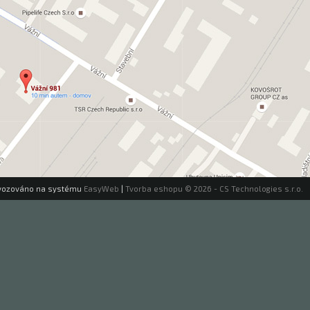
vozováno na systému
EasyWeb
|
Tvorba eshopu
© 2026 - CS Technologies s.r.o.