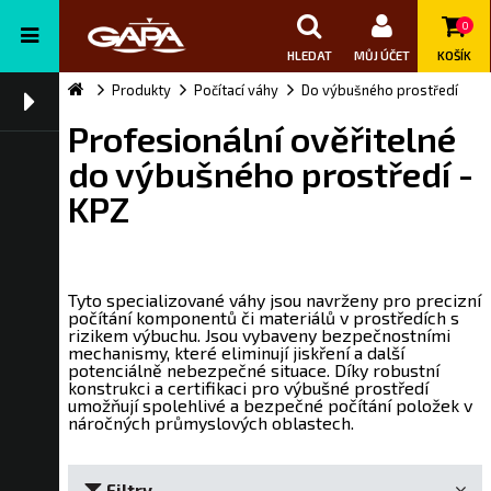
0
HLEDAT
MŮJ ÚČET
KOŠÍK
Produkty
Počítací váhy
Do výbušného prostředí
Profesionální ověřitelné
do výbušného prostředí -
KPZ
Tyto specializované váhy jsou navrženy pro precizní
počítání komponentů či materiálů v prostředích s
rizikem výbuchu. Jsou vybaveny bezpečnostními
mechanismy, které eliminují jiskření a další
potenciálně nebezpečné situace. Díky robustní
konstrukci a certifikaci pro výbušné prostředí
umožňují spolehlivé a bezpečné počítání položek v
náročných průmyslových oblastech.
Filtry