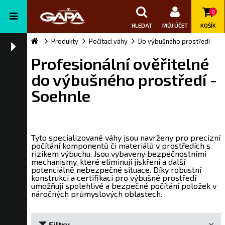
0
HLEDAT
MŮJ ÚČET
KOŠÍK
Produkty
Počítací váhy
Do výbušného prostředí
Profesionální ověřitelné
do výbušného prostředí -
Soehnle
Tyto specializované váhy jsou navrženy pro precizní
počítání komponentů či materiálů v prostředích s
rizikem výbuchu. Jsou vybaveny bezpečnostními
mechanismy, které eliminují jiskření a další
potenciálně nebezpečné situace. Díky robustní
konstrukci a certifikaci pro výbušné prostředí
umožňují spolehlivé a bezpečné počítání položek v
náročných průmyslových oblastech.
Filtry