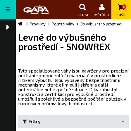
0
HLEDAT
MŮJ ÚČET
KOŠÍK
Produkty
Počítací váhy
Do výbušného prostředí
Levné do výbušného
prostředí - SNOWREX
Tyto specializované váhy jsou navrženy pro precizní
počítání komponentů či materiálů v prostředích s
rizikem výbuchu. Jsou vybaveny bezpečnostními
mechanismy, které eliminují jiskření a další
potenciálně nebezpečné situace. Díky robustní
konstrukci a certifikaci pro výbušné prostředí
umožňují spolehlivé a bezpečné počítání položek v
náročných průmyslových oblastech.
Filtry