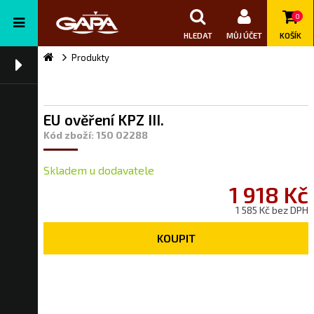
0
HLEDAT
MŮJ ÚČET
KOŠÍK
Produkty
EU ověření KPZ III.
Kód zboží: 150 02288
Skladem u dodavatele
1 918 Kč
1 585 Kč bez DPH
KOUPIT