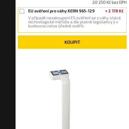
20 250 Kč bez DPH
EU ověření pro váhy KERN 965-129
+ 2 178 Kč
V případě nezakoupení ES ověření se z váhy stává
technologické měřidlo a dle platné legislativy ji v
budoucnu nelze úředně ověřit.
KOUPIT