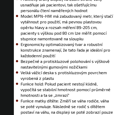
usnadňuje jak pacientovi, tak ošetřujícímu
personálu čtení naměřených hodnot
Model MPN-HM má zabudovaný metr, který stačí
vytáhnout pro použití, má pevnou plastovou
opěrku hlavy a rozsah měření 89-205 cm,
pacienty s výškou pod 80 cm lze měřit pomocí
stupnice namontované na sloupku
Ergonomicky optimalizovaný tvar a robustní
konstrukce znamenají, že tato řada je ideální pro
každodenní použití
Bezpečné a protiskluzové polohování s výškově
nastavitelnými gumovými nožičkami
Velká vážicí deska s protiskluzovým povrchem
vyrobená z plastu
Funkce hold: Pokud pacient nestojí klidně,
vypočítá se stabilní hmotnost pomocí průměrné
hmotnosti a ta se „zmrazí“
Funkce matky dítěte: Změří se váha rodiče, váha
se poté vynuluje. Následně se rodič s dítětem
postaví na váhu, na displeji se poté zobrazí pouze