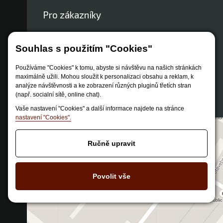
Pro zákazníky
Obchodní podmínky
Souhlas s použitím "Cookies"
Způsob dopravy
Zastoupení značek
Používáme "Cookies" k tomu, abyste si návštěvu na našich stránkách
maximálně užili. Mohou sloužit k personalizaci obsahu a reklam, k
Reklamační řád
analýze návštěvnosti a ke zobrazení různých pluginů třetích stran
Nastavení soukromí
(např. socialní sítě, online chat).
Vaše nastavení "Cookies" a další informace najdete na stránce
nastavení "Cookies".
Ručně upravit
Povolit vše