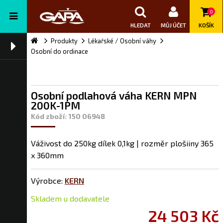
0
HLEDAT
MŮJ ÚČET
KOŠÍK
Produkty
Lékařské / Osobní váhy
Osobní do ordinace
Osobní podlahová váha KERN MPN
200K-1PM
Kód zboží: 150 06948
Váživost do 250kg dílek 0,1kg | rozměr plošiiny 365
x 360mm
Výrobce:
KERN
Skladem u dodavatele
24 503 Kč