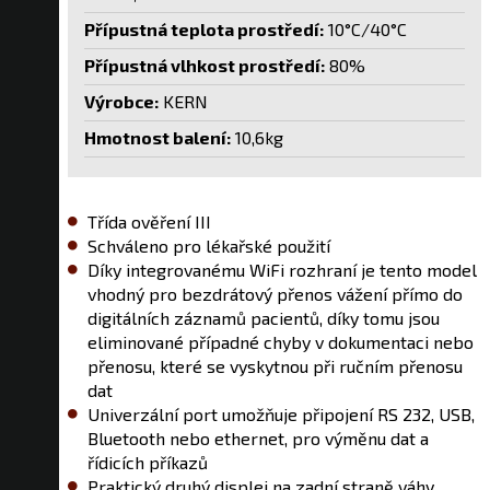
Přípustná teplota prostředí:
10°C/40°C
Přípustná vlhkost prostředí:
80%
Výrobce:
KERN
Hmotnost balení:
10,6kg
Třída ověření III
Schváleno pro lékařské použití
Díky integrovanému WiFi rozhraní je tento model
vhodný pro bezdrátový přenos vážení přímo do
digitálních záznamů pacientů, díky tomu jsou
eliminované případné chyby v dokumentaci nebo
přenosu, které se vyskytnou při ručním přenosu
dat
Univerzální port umožňuje připojení RS 232, USB,
Bluetooth nebo ethernet, pro výměnu dat a
řídicích příkazů
Praktický druhý displej na zadní straně váhy