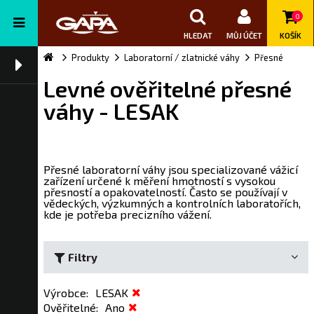
0
HLEDAT
MŮJ ÚČET
KOŠÍK
Produkty
Laboratorní / zlatnické váhy
Přesné
Levné ověřitelné přesné
váhy - LESAK
Přesné laboratorní váhy jsou specializované vážicí
zařízení určené k měření hmotností s vysokou
přesností a opakovatelností. Často se používají v
vědeckých, výzkumných a kontrolních laboratořích,
kde je potřeba precizního vážení.
Filtry
Výrobce
:
LESAK
Ověřitelné
:
Ano