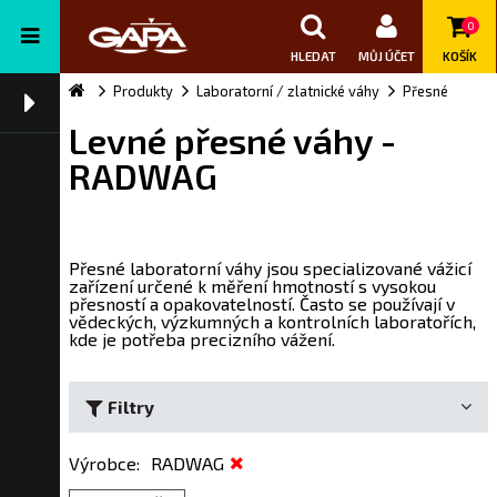
0
HLEDAT
MŮJ ÚČET
KOŠÍK
Produkty
Laboratorní / zlatnické váhy
Přesné
Levné přesné váhy -
RADWAG
Přesné laboratorní váhy jsou specializované vážicí
zařízení určené k měření hmotností s vysokou
přesností a opakovatelností. Často se používají v
vědeckých, výzkumných a kontrolních laboratořích,
kde je potřeba precizního vážení.
Filtry
Výrobce
:
RADWAG