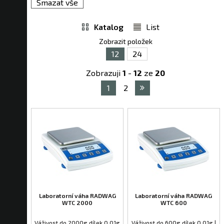
Smazat vše
Katalog
List
Zobrazit položek
12
24
Zobrazuji
1
-
12
ze
20
1
2
Laboratorní váha RADWAG
Laboratorní váha RADWAG
WTC 2000
WTC 600
Váživost do 2000g dílek 0,01g
Váživost do 600g dílek 0,01g |