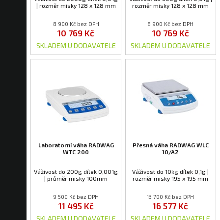
| rozměr misky 128 x 128 mm
rozměr misky 128 x 128 mm
8 900 Kč bez DPH
8 900 Kč bez DPH
10 769 Kč
10 769 Kč
SKLADEM U DODAVATELE
SKLADEM U DODAVATELE
Laboratorní váha RADWAG
Přesná váha RADWAG WLC
WTC 200
10/A2
Váživost do 200g dílek 0,001g
Váživost do 10kg dílek 0,1g |
| průměr misky 100mm
rozměr misky 195 x 195 mm
9 500 Kč bez DPH
13 700 Kč bez DPH
11 495 Kč
16 577 Kč
SKLADEM U DODAVATELE
SKLADEM U DODAVATELE