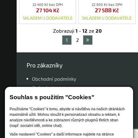
22 400 Kč bez DPH
22 800 Kč bez DPH
27 104 Kč
27 588 Kč
SKLADEM U DODAVATELE
SKLADEM U DODAVATELE
Zobrazuji
1
-
12
ze
20
1
2
Pro zákazníky
Obchodní podmínky
Způsob dopravy
Zastoupení značek
Souhlas s použitím "Cookies"
Reklamační řád
Používáme "Cookies" k tomu, abyste si návštěvu na našich stránkách
Nastavení soukromí
maximálně užili. Mohou sloužit k personalizaci obsahu a reklam, k
analýze návštěvnosti a ke zobrazení různých pluginů třetích stran
(např. socialní sítě, online chat).
Vaše nastavení "Cookies" a další informace najdete na stránce