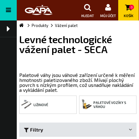
0
HLEDAT
MŮJ ÚČET
KOŠÍK
Produkty
Vážení palet
Levné technologické
vážení palet - SECA
Paletové váhy jsou váhové zařízení určené k měření
hmotnosti paletizovaného zboží. Mívají plochý
povrch s nízkým profilem, což usnadňuje nakládání
a vykládání palet.
PALETOVÉ VOZÍKY S
LIŽINOVÉ
VÁHOU
Filtry