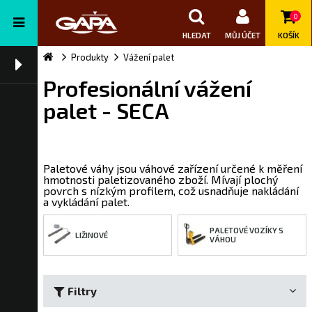
0
HLEDAT
MŮJ ÚČET
KOŠÍK
Produkty
Vážení palet
Profesionální vážení
palet - SECA
Paletové váhy jsou váhové zařízení určené k měření
hmotnosti paletizovaného zboží. Mívají plochý
povrch s nízkým profilem, což usnadňuje nakládání
a vykládání palet.
PALETOVÉ VOZÍKY S
LIŽINOVÉ
VÁHOU
Filtry