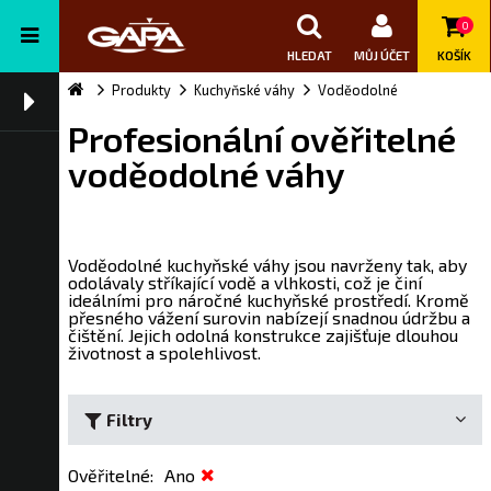
0
HLEDAT
MŮJ ÚČET
KOŠÍK
Produkty
Kuchyňské váhy
Voděodolné
Profesionální ověřitelné
voděodolné váhy
Voděodolné kuchyňské váhy jsou navrženy tak, aby
odolávaly stříkající vodě a vlhkosti, což je činí
ideálními pro náročné kuchyňské prostředí. Kromě
přesného vážení surovin nabízejí snadnou údržbu a
čištění. Jejich odolná konstrukce zajišťuje dlouhou
životnost a spolehlivost.
Filtry
Ověřitelné
:
Ano