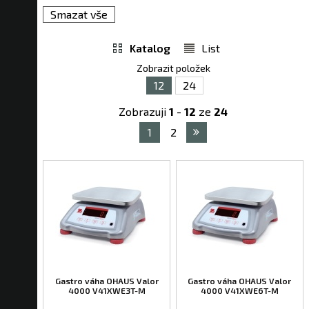
Smazat vše
Katalog
List
Zobrazit položek
12
24
Zobrazuji
1
-
12
ze
24
1
2
Gastro váha OHAUS Valor
Gastro váha OHAUS Valor
4000 V41XWE3T-M
4000 V41XWE6T-M