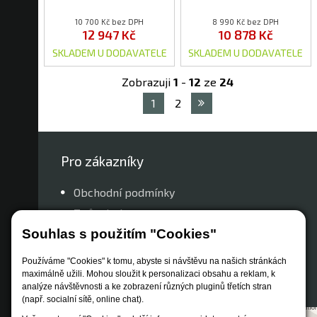
10 700 Kč bez DPH
8 990 Kč bez DPH
12 947 Kč
10 878 Kč
SKLADEM U DODAVATELE
SKLADEM U DODAVATELE
Zobrazuji
1
-
12
ze
24
1
2
Pro zákazníky
Obchodní podmínky
Způsob dopravy
Souhlas s použitím "Cookies"
Zastoupení značek
Reklamační řád
Používáme "Cookies" k tomu, abyste si návštěvu na našich stránkách
Nastavení soukromí
maximálně užili. Mohou sloužit k personalizaci obsahu a reklam, k
analýze návštěvnosti a ke zobrazení různých pluginů třetích stran
(např. socialní sítě, online chat).