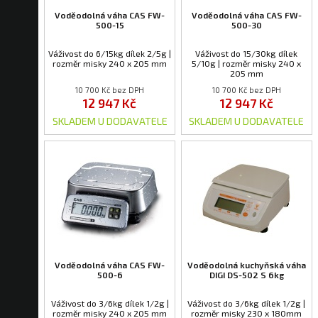
Voděodolná váha CAS FW-
Voděodolná váha CAS FW-
500-15
500-30
Váživost do 6/15kg dílek 2/5g |
Váživost do 15/30kg dílek
rozměr misky 240 x 205 mm
5/10g | rozměr misky 240 x
205 mm
10 700 Kč bez DPH
10 700 Kč bez DPH
12 947 Kč
12 947 Kč
SKLADEM U DODAVATELE
SKLADEM U DODAVATELE
Voděodolná váha CAS FW-
Voděodolná kuchyňská váha
500-6
DIGI DS-502 S 6kg
Váživost do 3/6kg dílek 1/2g |
Váživost do 3/6kg dílek 1/2g |
rozměr misky 240 x 205 mm
rozměr misky 230 x 180mm