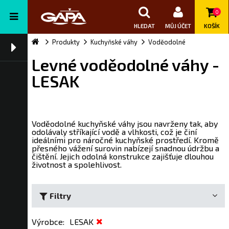
0
HLEDAT
MŮJ ÚČET
KOŠÍK
Produkty
Kuchyňské váhy
Voděodolné
Levné voděodolné váhy -
LESAK
Voděodolné kuchyňské váhy jsou navrženy tak, aby
odolávaly stříkající vodě a vlhkosti, což je činí
ideálními pro náročné kuchyňské prostředí. Kromě
přesného vážení surovin nabízejí snadnou údržbu a
čištění. Jejich odolná konstrukce zajišťuje dlouhou
životnost a spolehlivost.
Filtry
Výrobce
:
LESAK