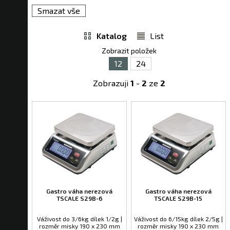
Smazat vše
Katalog
List
Zobrazit položek
12
24
Zobrazuji
1
-
2
ze
2
Gastro váha nerezová
Gastro váha nerezová
TSCALE S29B-6
TSCALE S29B-15
Váživost do 3/6kg dílek 1/2g |
Váživost do 6/15kg dílek 2/5g |
rozměr misky 190 x 230 mm
rozměr misky 190 x 230 mm