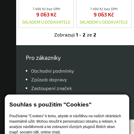
7 490 Kč bez DPH
7 490 Kč bez DPH
9 063 Kč
9 063 Kč
SKLADEM U DODAVATELE
SKLADEM U DODAVATELE
Zobrazuji
1
-
2
ze
2
Pro zákazníky
Obchodní podmínky
Způsob dopravy
Zastoupení značek
Reklamační řád
Souhlas s použitím "Cookies"
Nastavení soukromí
Používáme "Cookies" k tomu, abyste si návštěvu na našich stránkách
maximálně užili. Mohou sloužit k personalizaci obsahu a reklam, k
analýze návštěvnosti a ke zobrazení různých pluginů třetích stran
(např. socialní sítě, online chat).