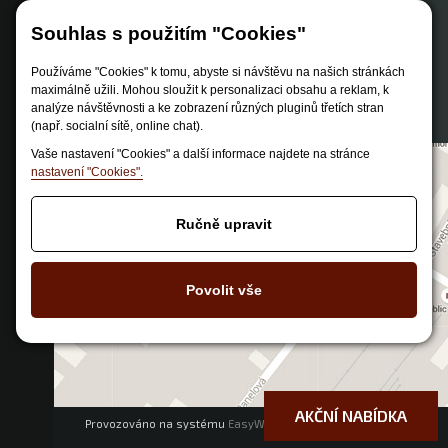
Způsob dopravy
Souhlas s použitím "Cookies"
Zastoupení značek
Reklamační řád
Používáme "Cookies" k tomu, abyste si návštěvu na našich stránkách
maximálně užili. Mohou sloužit k personalizaci obsahu a reklam, k
Nastavení soukromí
analýze návštěvnosti a ke zobrazení různých pluginů třetích stran
(např. socialní sítě, online chat).
Vaše nastavení "Cookies" a další informace najdete na stránce
nastavení "Cookies".
Ručně upravit
Povolit vše
AKČNÍ NABÍDKA
Provozováno na systému
EasyWeb
|
Tvorba eshopu
© 2026 - CS
Technologies s.r.o.