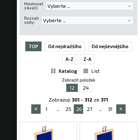
Hmotnost
Vyberte ...
závaží
:
Rozsah
Vyberte ...
sady
:
TOP
Od nejdražšího
Od nejlevnějšího
A-Z
Z-A
Katalog
List
Zobrazit položek
12
24
Zobrazuji
301
-
312
ze
371
1
...
25
26
27
...
31