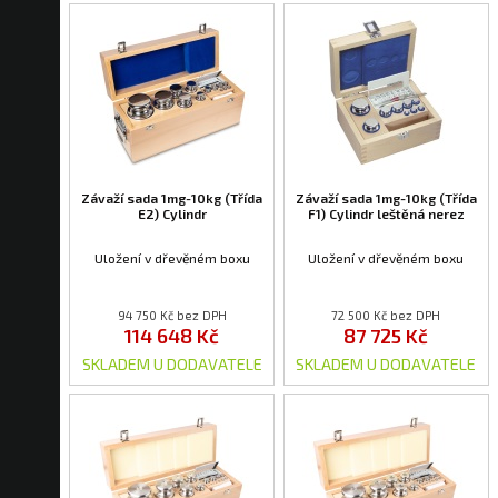
Závaží sada 1mg-10kg (Třída
Závaží sada 1mg-10kg (Třída
E2) Cylindr
F1) Cylindr leštěná nerez
Uložení v dřevěném boxu
Uložení v dřevěném boxu
94 750 Kč bez DPH
72 500 Kč bez DPH
114 648 Kč
87 725 Kč
SKLADEM U DODAVATELE
SKLADEM U DODAVATELE