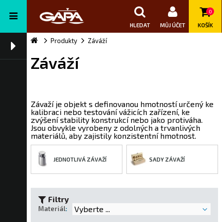
0
HLEDAT
MŮJ ÚČET
KOŠÍK
Produkty
Záváží
Záváží
Závaží je objekt s definovanou hmotností určený ke
kalibraci nebo testování vážicích zařízení, ke
zvýšení stability konstrukcí nebo jako protiváha.
Jsou obvykle vyrobeny z odolných a trvanlivých
materiálů, aby zajistily konzistentní hmotnost.
JEDNOTLIVÁ ZÁVAŽÍ
SADY ZÁVAŽÍ
Filtry
Vyberte ...
Materiál
: