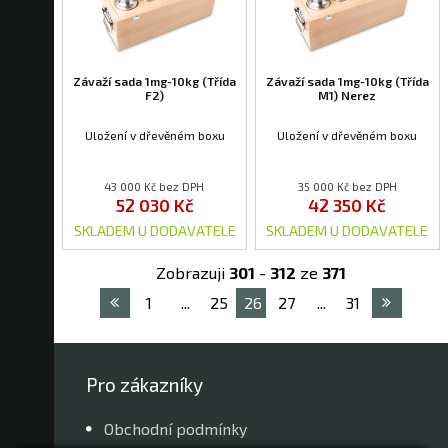
Závaží sada 1mg-10kg (Třída
Závaží sada 1mg-10kg (Třída
F2)
M1) Nerez
Uložení v dřevěném boxu
Uložení v dřevěném boxu
43 000 Kč bez DPH
35 000 Kč bez DPH
52 030 Kč
42 350 Kč
SKLADEM U DODAVATELE
SKLADEM U DODAVATELE
Zobrazuji
301
-
312
ze
371
1
...
25
26
27
...
31
Pro zákazníky
Obchodní podmínky