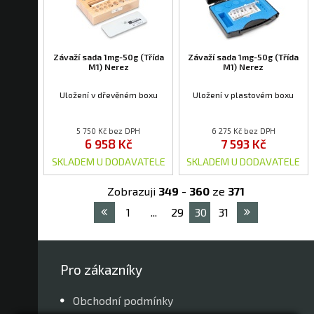
Závaží sada 1mg-50g (Třída
Závaží sada 1mg-50g (Třída
M1) Nerez
M1) Nerez
Uložení v dřevěném boxu
Uložení v plastovém boxu
5 750 Kč bez DPH
6 275 Kč bez DPH
6 958 Kč
7 593 Kč
SKLADEM U DODAVATELE
SKLADEM U DODAVATELE
Zobrazuji
349
-
360
ze
371
1
...
29
30
31
Pro zákazníky
Obchodní podmínky