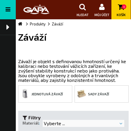
0
HLEDAT
MŮJ ÚČET
KOŠÍK
Produkty
Záváží
Záváží
Závaží je objekt s definovanou hmotností určený ke
kalibraci nebo testování vážicích zařízení, ke
zvýšení stability konstrukcí nebo jako protiváha.
Jsou obvykle vyrobeny z odolných a trvanlivých
materiálů, aby zajistily konzistentní hmotnost.
JEDNOTLIVÁ ZÁVAŽÍ
SADY ZÁVAŽÍ
Filtry
Vyberte ...
Materiál
: