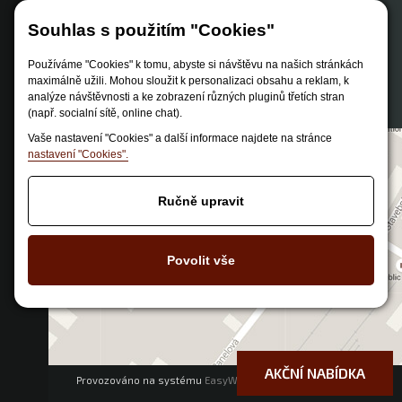
Způsob dopravy
Souhlas s použitím "Cookies"
Zastoupení značek
Reklamační řád
Používáme "Cookies" k tomu, abyste si návštěvu na našich stránkách
maximálně užili. Mohou sloužit k personalizaci obsahu a reklam, k
Nastavení soukromí
analýze návštěvnosti a ke zobrazení různých pluginů třetích stran
(např. socialní sítě, online chat).
Vaše nastavení "Cookies" a další informace najdete na stránce
nastavení "Cookies".
Ručně upravit
Povolit vše
AKČNÍ NABÍDKA
Provozováno na systému
EasyWeb
|
Tvorba eshopu
© 2026 - CS
Technologies s.r.o.