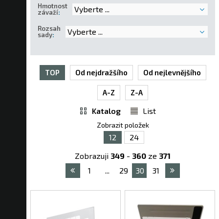
Hmotnost
Vyberte ...
závaží
:
Rozsah
Vyberte ...
sady
:
TOP
Od nejdražšího
Od nejlevnějšího
A-Z
Z-A
Katalog
List
Zobrazit položek
12
24
Zobrazuji
349
-
360
ze
371
1
...
29
30
31