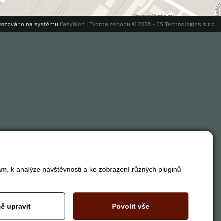
vozováno na systému
EasyWeb
|
Tvorba eshopu
© 2026 - CS Technologies s.r.o.
am, k analýze návštěvnosti a ke zobrazení různých pluginů
ě upravit
Povolit vše