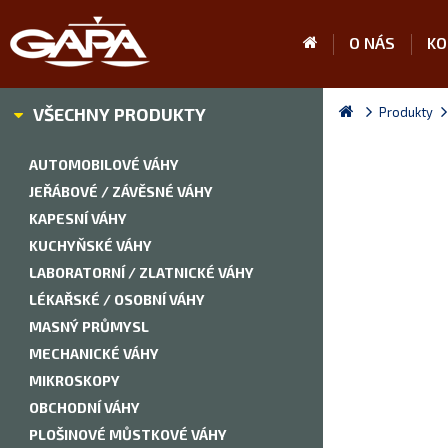
O NÁS
KO
VŠECHNY PRODUKTY
Produkty
AUTOMOBILOVÉ VÁHY
JEŘÁBOVÉ / ZÁVĚSNÉ VÁHY
KAPESNÍ VÁHY
KUCHYŇSKÉ VÁHY
LABORATORNÍ / ZLATNICKÉ VÁHY
LÉKAŘSKÉ / OSOBNÍ VÁHY
MASNÝ PRŮMYSL
MECHANICKÉ VÁHY
MIKROSKOPY
OBCHODNÍ VÁHY
PLOŠINOVÉ MŮSTKOVÉ VÁHY