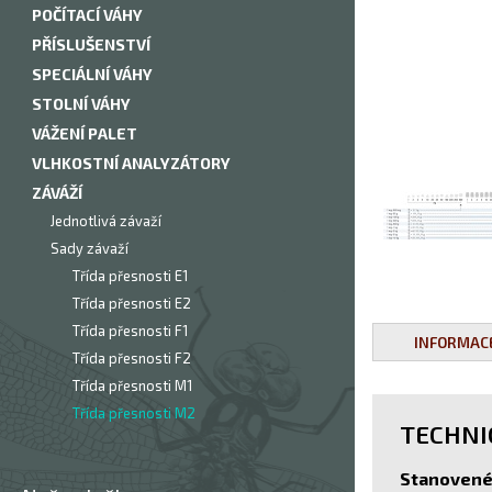
POČÍTACÍ VÁHY
PŘÍSLUŠENSTVÍ
SPECIÁLNÍ VÁHY
STOLNÍ VÁHY
VÁŽENÍ PALET
VLHKOSTNÍ ANALYZÁTORY
ZÁVÁŽÍ
Jednotlivá závaží
Sady závaží
Třída přesnosti E1
Třída přesnosti E2
Třída přesnosti F1
INFORMAC
Třída přesnosti F2
Třída přesnosti M1
Třída přesnosti M2
TECHNI
Stanovené 