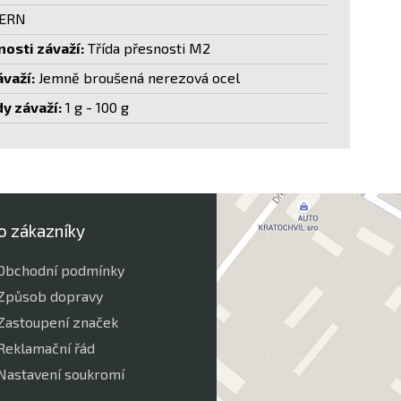
ERN
nosti závaží:
Třída přesnosti M2
ávaží:
Jemně broušená nerezová ocel
y závaží:
1 g - 100 g
o zákazníky
Obchodní podmínky
Způsob dopravy
Zastoupení značek
Reklamační řád
Nastavení soukromí