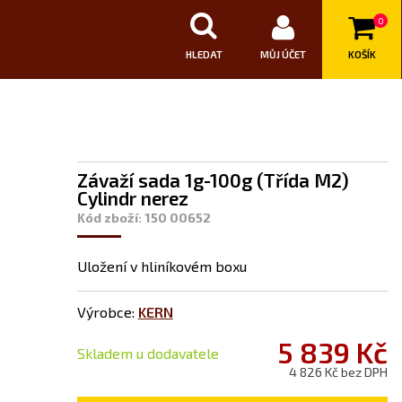
0
HLEDAT
MŮJ ÚČET
KOŠÍK
Závaží sada 1g-100g (Třída M2)
Cylindr nerez
Kód zboží: 150 00652
Uložení v hliníkovém boxu
Výrobce:
KERN
5 839 Kč
Skladem u dodavatele
4 826 Kč bez DPH