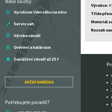
Naše služby
Výrobce:
K
Vyrobíme Vám váhu na míru
Třída přes
Materiál z
Servis vah
Rozsah sad
Výroba závaží
Ověření a kalibrace
Zapůjčení závaží až 25 t
Pr
AKČNÍ NABÍDKA
Potřebujete poradit?