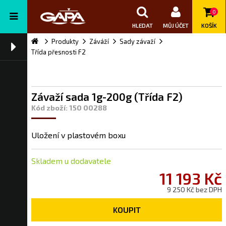
0
HLEDAT
MŮJ ÚČET
KOŠÍK
Produkty
Záváží
Sady závaží
Třída přesnosti F2
Závaží sada 1g-200g (Třída F2)
Kód zboží: 150 00288
Uložení v plastovém boxu
Skladem u dodavatele
11 193 Kč
9 250 Kč bez DPH
KOUPIT