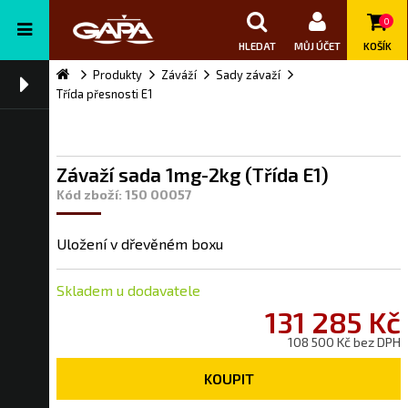
0
HLEDAT
MŮJ ÚČET
KOŠÍK
Produkty
Záváží
Sady závaží
Třída přesnosti E1
Závaží sada 1mg-2kg (Třída E1)
Kód zboží: 150 00057
Uložení v dřevěném boxu
Skladem u dodavatele
131 285 Kč
108 500 Kč bez DPH
KOUPIT