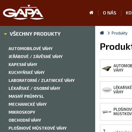
O NÁS
KO
VŠECHNY PRODUKTY
Produkty
Produk
AUTOMOBILOVÉ VÁHY
JEŘÁBOVÉ / ZÁVĚSNÉ VÁHY
KAPESNÍ VÁHY
AUTOMOB
VÁHY
KUCHYŇSKÉ VÁHY
LABORATORNÍ / ZLATNICKÉ VÁHY
LÉKAŘSKÉ
LÉKAŘSKÉ / OSOBNÍ VÁHY
VÁHY
MASNÝ PRŮMYSL
MECHANICKÉ VÁHY
PLOŠINOV
MIKROSKOPY
MŮSTKOV
OBCHODNÍ VÁHY
PLOŠINOVÉ MŮSTKOVÉ VÁHY