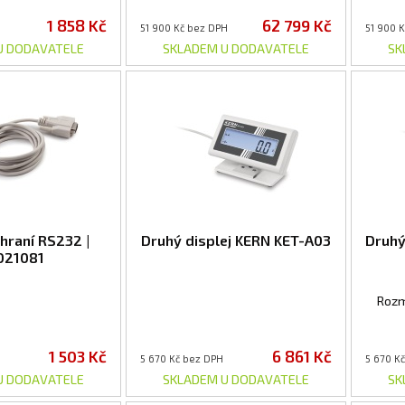
1 858 Kč
62 799 Kč
51 900 Kč bez DPH
51 900 
U DODAVATELE
SKLADEM U DODAVATELE
SK
hraní RS232 |
Druhý displej KERN KET-A03
Druhý
021081
Rozm
1 503 Kč
6 861 Kč
5 670 Kč bez DPH
5 670 K
U DODAVATELE
SKLADEM U DODAVATELE
SK