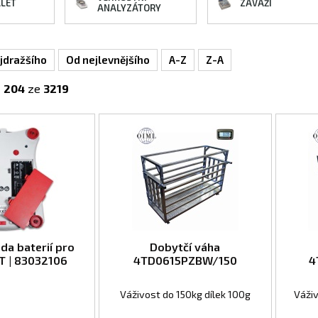
ALET
ZÁVÁŽÍ
ANALYZÁTORY
jdražšího
Od nejlevnějšího
A-Z
Z-A
-
204
ze
3219
ada baterií pro
Dobytčí váha
T | 83032106
4TD0615PZBW/150
4
Váživost do 150kg dílek 100g
Váži