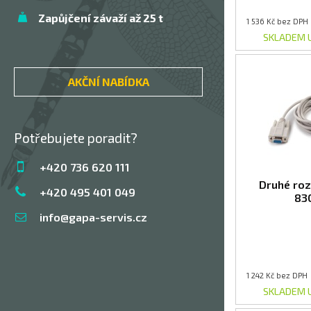
Zapůjčení závaží až 25 t
1 536 Kč bez DPH
SKLADEM 
AKČNÍ NABÍDKA
Potřebujete poradit?
+420 736 620 111
Druhé roz
+420 495 401 049
83
info@gapa-servis.cz
1 242 Kč bez DPH
SKLADEM 