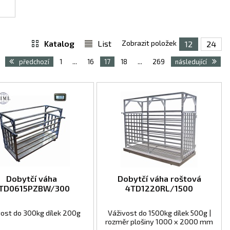
Katalog
List
Zobrazit položek
12
24
předchozí
1
...
16
17
18
...
269
následující
Dobytčí váha
Dobytčí váha roštová
TD0615PZBW/300
4TD1220RL/1500
vost do 300kg dílek 200g
Váživost do 1500kg dílek 500g |
rozměr plošiny 1000 x 2000 mm