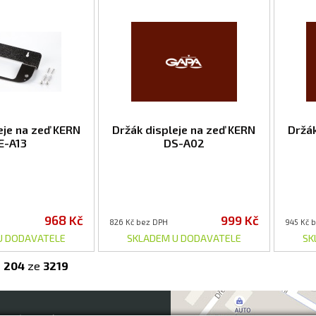
eje na zeď KERN
Držák displeje na zeď KERN
Držák
E-A13
DS-A02
968 Kč
999 Kč
826 Kč bez DPH
945 Kč 
U DODAVATELE
SKLADEM U DODAVATELE
SK
-
204
ze
3219