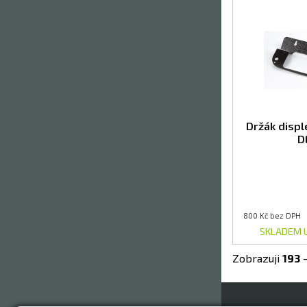
Držák displ
D
800 Kč bez DPH
SKLADEM 
Zobrazuji
193