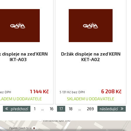
 displeje na zeď KERN
Držák displeje na zeď KERN
IKT-A03
KET-A02
1 144 Kč
6 208 Kč
bez DPH
5 131 Kč bez DPH
LADEM U DODAVATELE
SKLADEM U DODAVATELE
předchozí
1
...
16
17
18
...
269
následující