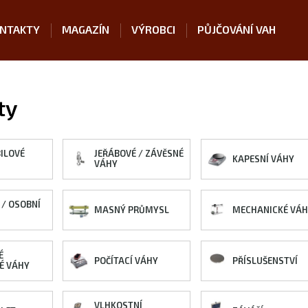
NTAKTY
MAGAZÍN
VÝROBCI
PŮJČOVÁNÍ VAH
ty
ILOVÉ
JEŘÁBOVÉ / ZÁVĚSNÉ
KAPESNÍ VÁHY
VÁHY
 / OSOBNÍ
MASNÝ PRŮMYSL
MECHANICKÉ VÁ
É
POČÍTACÍ VÁHY
PŘÍSLUŠENSTVÍ
É VÁHY
VLHKOSTNÍ