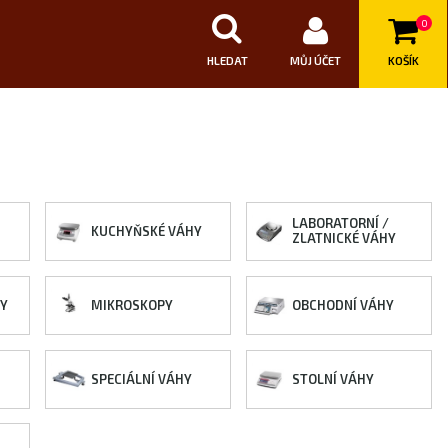
0
HLEDAT
MŮJ ÚČET
KOŠÍK
LABORATORNÍ /
KUCHYŇSKÉ VÁHY
ZLATNICKÉ VÁHY
HY
MIKROSKOPY
OBCHODNÍ VÁHY
SPECIÁLNÍ VÁHY
STOLNÍ VÁHY