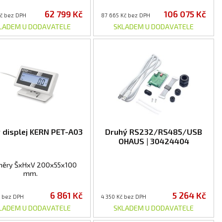
62 799 Kč
106 075 Kč
Kč bez DPH
87 665 Kč bez DPH
LADEM U DODAVATELE
SKLADEM U DODAVATELE
 displej KERN PET-A03
Druhý RS232/RS485/USB
OHAUS | 30424404
ěry ŠxHxV 200x55x100
mm.
6 861 Kč
5 264 Kč
č bez DPH
4 350 Kč bez DPH
LADEM U DODAVATELE
SKLADEM U DODAVATELE