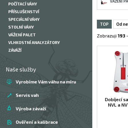
VÁŽENÍ P
POČÍTACÍ VÁHY
PŘÍSLUŠENSTVÍ
SPECIÁLNÍ VÁHY
TOP
Od ne
STOLNÍ VÁHY
VÁŽENÍ PALET
Zobrazuji
193
VLHKOSTNÍ ANALYZÁTORY
ZÁVÁŽÍ
Naše služby
Vyrobíme Vám váhu na míru
Servis vah
Dobíjecí s
NVL a NV
Výroba závaží
Ověření a kalibrace